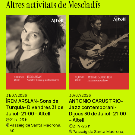
Altres activitats de Mescladís
31/07/2026
30/07/2026
İREM ARSLAN- Sons de
ANTONIO CARUS TRIO-
Turquia- Divendres 31 de
Jazz contemporani-
Juliol · 21:00 – Altell
Dijous 30 de Juliol · 21:00
– Altell
21 h -23 h
Passeig de Santa Madrona,
21 h -23 h
40
Passeig de Santa Madrona,