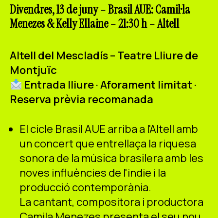
ES
CA
EN
Divendres, 13 de juny – Brasil AUE: Camil·la
Menezes & Kelly Ellaine – 21:30 h – Altell
Facebook
Instagram
Youtube
Twitter/X
Altell del Mescladís – Teatre Lliure de
Montjuïc
Entrada lliure · Aforament limitat ·
Reserva prèvia recomanada
El cicle Brasil AUE arriba a l'Altell amb
un concert que entrellaça la riquesa
sonora de la música brasilera amb les
noves influències de l'indie i la
producció contemporània.
La cantant, compositora i productora
Camila Menezes presenta el seu nou