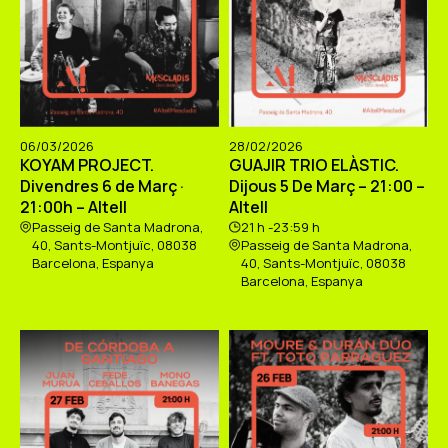
06/03/2026
28/02/2026
KOYAM PROJECT.
GUAJIR TRIO ELÀSTIC.
Divendres 6 de Març ·
Dijous 5 De Març – 21:00 –
21:00h – Altell
Altell
Passeig de Santa Madrona,
21 h -23:59 h
40, Sants-Montjuïc, 08038
Passeig de Santa Madrona,
Barcelona, Espanya
40, Sants-Montjuïc, 08038
Barcelona, Espanya