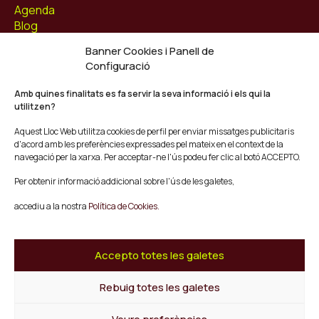
Agenda
Blog
Contacte
Banner Cookies i Panell de
Configuració
Segueix-nos
Facebook
Amb quines finalitats es fa servir la seva informació i els qui la
utilitzen?
Instagram
Youtube
Aquest Lloc Web utilitza cookies de perfil per enviar missatges publicitaris
Twitter/X
d'acord amb les preferències expressades pel mateix en el context de la
navegació per la xarxa. Per acceptar-ne l'ús podeu fer clic al botó ACCEPTO.
© Mescladís 2026
Per obtenir informació addicional sobre l'ús de les galetes,
FAQ
accediu a la nostra
Política de Cookies.
Avís legal
Política de privadesa i Cookies
Termes i Condicions de Compra
Accepto totes les galetes
Canal de Denúncies
Rebuig totes les galetes
Tornar a l'inici