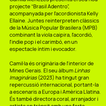
projecte “Brasil Adentro”,
acompanyada per l'acordionista Kelly
Ellaine. Juntes reinterpreten clàssics
de la Música Popular Brasilera (MPB)
combinant la viola caipira, l'acordió,
l'indie pop i el carimbó, en un
espectacle íntim i evocador.
Camil·la és originària de l'interior de
Mines Gerais. El seu àlbum
Linhas
Imaginárias
(2023) ha tingut gran
repercussió internacional, portant-la
a escenaris a Europa i Amèrica Llatina.
És també directora coral, arranjador i
artista en trànsit amb una forta