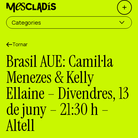
Open 
Productora social
Categories
Productora d'experiències
Productora d'ocupació
Tornar
Brasil AUE: Camil·la
Productora de coneixement
Menezes & Kelly
Productora cultural
Ellaine – Divendres, 13
Agenda
de juny – 21:30 h –
Els nostres tallers
Blog
Altell
Contacte