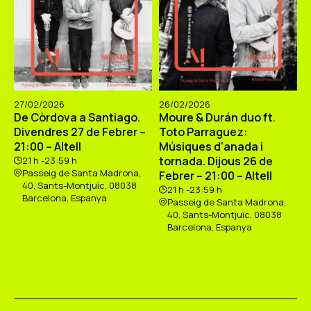
27/02/2026
26/02/2026
De Còrdova a Santiago.
Moure & Durán duo ft.
Divendres 27 de Febrer –
Toto Parraguez:
21:00 – Altell
Músiques d'anada i
tornada. Dijous 26 de
21 h -23:59 h
Passeig de Santa Madrona,
Febrer – 21:00 – Altell
40, Sants-Montjuïc, 08038
21 h -23:59 h
Barcelona, Espanya
Passeig de Santa Madrona,
40, Sants-Montjuïc, 08038
Barcelona, Espanya