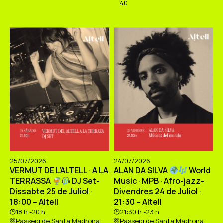
40
25/07/2026
24/07/2026
VERMUT DE L'ALTELL · A LA
ALAN DA SILVA
World
TERRASSA
DJ Set-
Music · MPB · Afro-jazz-
Dissabte 25 de Juliol ·
Divendres 24 de Juliol ·
18:00 – Altell
21:30 – Altell
18 h -20 h
21:30 h -23 h
Passeig de Santa Madrona,
Passeig de Santa Madrona,