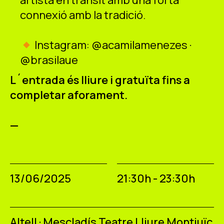
connexió amb la tradició.
Instagram: @acamilamenezes ·
@brasilaue
L´entrada és lliure i gratuïta fins a
completar aforament.
—
13/06/2025
21:30h - 23:30h
Altell · Mescladís Teatre Lliure Montjuïc