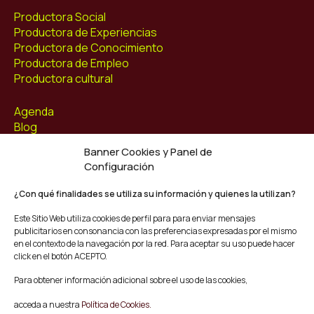
Productora Social
Productora de Experiencias
Productora de Conocimiento
Productora de Empleo
Productora cultural
Agenda
Blog
Contacto
Banner Cookies y Panel de
Configuración
Síguenos
Facebook
¿Con qué finalidades se utiliza su información y quienes la utilizan?
Instagram
Este Sitio Web utiliza cookies de perfil para para enviar mensajes
Youtube
publicitarios en consonancia con las preferencias expresadas por el mismo
Twitter/X
en el contexto de la navegación por la red. Para aceptar su uso puede hacer
click en el botón ACEPTO.
© Mescladís 2026
Para obtener información adicional sobre el uso de las cookies,
FAQ
acceda a nuestra
Política de Cookies.
Aviso legal