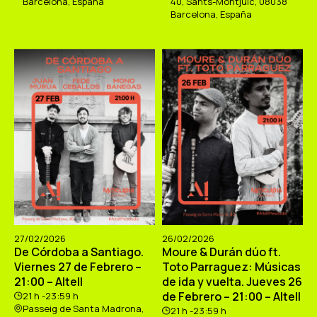
Barcelona, España
40, Sants-Montjuïc, 08038
Barcelona, España
27/02/2026
26/02/2026
De Córdoba a Santiago.
Moure & Durán dúo ft.
Viernes 27 de Febrero –
Toto Parraguez: Músicas
21:00 – Altell
de ida y vuelta. Jueves 26
de Febrero – 21:00 – Altell
21 h -23:59 h
Passeig de Santa Madrona,
21 h -23:59 h