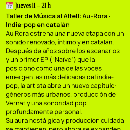
ES
CA
EN
Jueves 11 – 21 h
Taller de Música al Altell: Au-Rora ·
Facebook
Instagram
Youtube
Twitter/X
Indie-pop en catalán
Au Rora estrena una nueva etapa con un
sonido renovado, íntimo y en catalán.
Después de años sobre los escenarios
y un primer EP (“Naïve”) que la
posicionó como una de las voces
emergentes más delicadas del indie-
pop, la artista abre un nuevo capítulo:
géneros más urbanos, producción de
Vernat y una sonoridad pop
profundamente personal.
Su aura nostálgica y producción cuidada
se mantienen, pero ahora se expanden