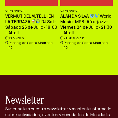
25/07/2026
24/07/2026
VERMUT DEL ALTELL · EN
ALAN DA SILVA
World
LA TERRAZA
DJ Set-
Music · MPB · Afro-jazz-
Sábado 25 de Julio · 18:00
Viernes 24 de Julio · 21:30
– Altell
– Altell
18 h -20 h
21:30 h -23 h
Passeig de Santa Madrona,
Passeig de Santa Madrona,
40
40
Newsletter
Suscríbete a nuestra newsletter y mantente informado
sobre actividades, eventos y novedades de Mescladís.