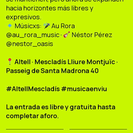
hacia horizontes más libres y
expresivos.
Músicxs:
Au Rora
@au_rora_music ·
Néstor Pérez
@nestor_oasis
Altell · Mescladís Lliure Montjuïc ·
Passeig de Santa Madrona 40
#AltellMescladís #musicaenviu
La entrada es libre y gratuita hasta
completar aforo.