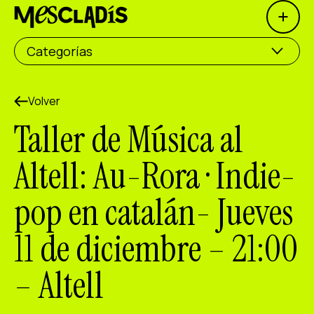
Open 
Productora social
Categorías
Productora de experiencias
Productora de empleo
Volver
Taller de Música al
Productora de conocimiento
Altell: Au-Rora · Indie-
Productora cultural
pop en catalán- Jueves
Agenda
11 de diciembre – 21:00
Nuestros talleres
Blog
– Altell
Contacto