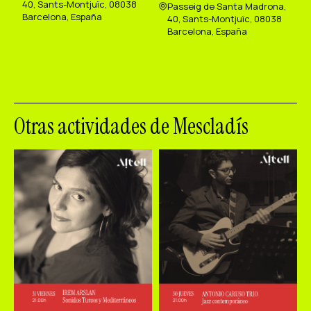
40, Sants-Montjuïc, 08038
Passeig de Santa Madrona,
Barcelona, España
40, Sants-Montjuïc, 08038
Barcelona, España
Otras actividades de Mescladís