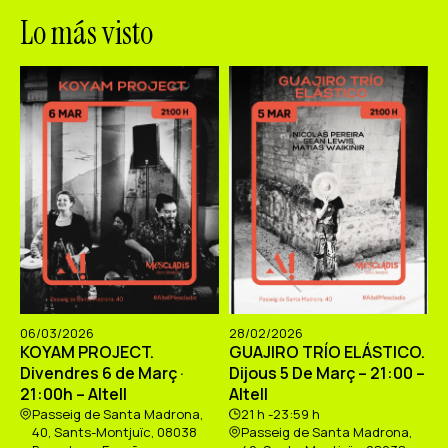
Lo más visto
06/03/2026
28/02/2026
KOYAM PROJECT.
GUAJIRO TRÍO ELÁSTICO.
Divendres 6 de Març ·
Dijous 5 De Març – 21:00 –
21:00h – Altell
Altell
Passeig de Santa Madrona,
21 h -23:59 h
40, Sants-Montjuïc, 08038
Passeig de Santa Madrona,