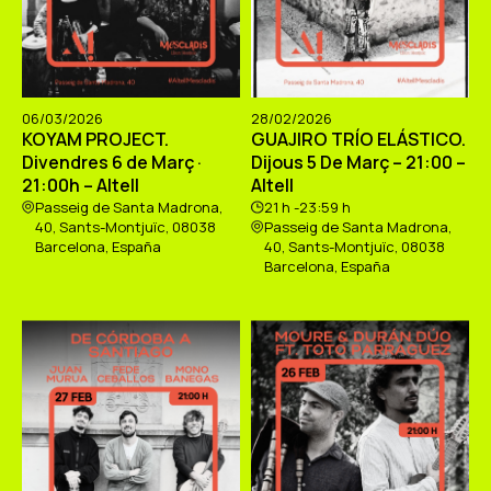
06/03/2026
28/02/2026
KOYAM PROJECT.
GUAJIRO TRÍO ELÁSTICO.
Divendres 6 de Març ·
Dijous 5 De Març – 21:00 –
21:00h – Altell
Altell
Passeig de Santa Madrona,
21 h -23:59 h
40, Sants-Montjuïc, 08038
Passeig de Santa Madrona,
Barcelona, España
40, Sants-Montjuïc, 08038
Barcelona, España