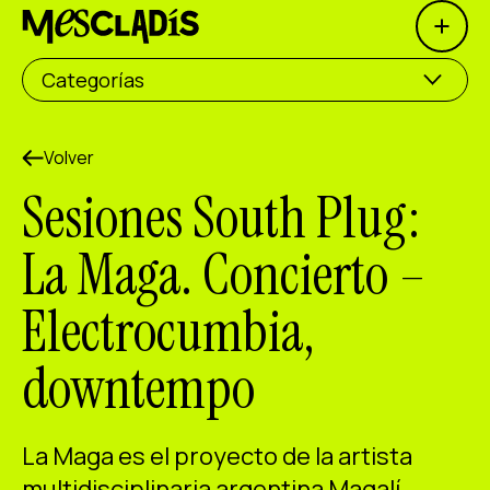
Open 
Productora social
Categorías
Productora de experiencias
Productora de empleo
Volver
Sesiones South Plug:
Productora de conocimiento
La Maga. Concierto –
Productora cultural
Electrocumbia,
Agenda
downtempo
Nuestros talleres
Blog
Contacto
La Maga es el proyecto de la artista
multidisciplinaria argentina Magalí