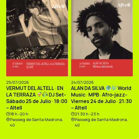
25/07/2026
24/07/2026
VERMUT DEL ALTELL · EN
ALAN DA SILVA
World
LA TERRAZA
DJ Set-
Music · MPB · Afro-jazz-
Sábado 25 de Julio · 18:00
Viernes 24 de Julio · 21:30
– Altell
– Altell
18 h -20 h
21:30 h -23 h
Passeig de Santa Madrona,
Passeig de Santa Madrona,
40
40