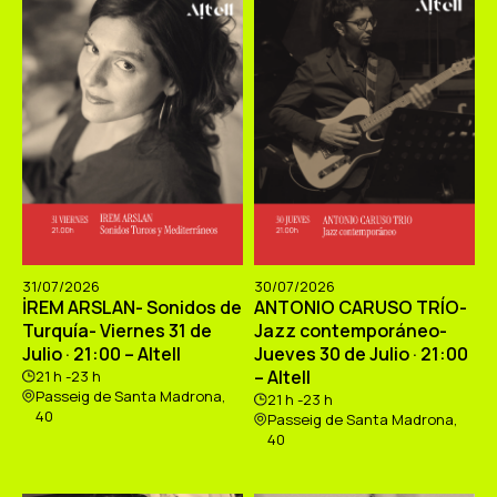
31/07/2026
30/07/2026
İREM ARSLAN- Sonidos de
ANTONIO CARUSO TRÍO-
Turquía- Viernes 31 de
Jazz contemporáneo-
Julio · 21:00 – Altell
Jueves 30 de Julio · 21:00
– Altell
21 h -23 h
Passeig de Santa Madrona,
21 h -23 h
40
Passeig de Santa Madrona,
40