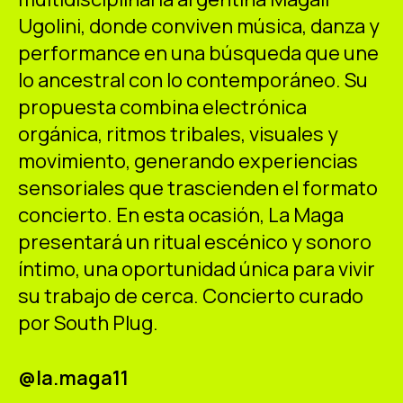
ES
CA
EN
Ugolini, donde conviven música, danza y
performance en una búsqueda que une
Facebook
Instagram
Youtube
Twitter/X
lo ancestral con lo contemporáneo. Su
propuesta combina electrónica
orgánica, ritmos tribales, visuales y
movimiento, generando experiencias
sensoriales que trascienden el formato
concierto. En esta ocasión, La Maga
presentará un ritual escénico y sonoro
íntimo, una oportunidad única para vivir
su trabajo de cerca. Concierto curado
por South Plug.
@la.maga11