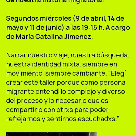
ES
CA
EN
Segundos miércoles (9 de abril, 14 de
Facebook
Instagram
Youtube
Twitter/X
mayo y 11 de junio) a las 19:15 h. A cargo
de María Catalina Jimenez.
Narrar nuestro viaje, nuestra búsqueda,
nuestra identidad mixta, siempre en
movimiento, siempre cambiante.
“Elegí
crear este taller porque como persona
migrante entendí lo complejo y diverso
del proceso y lo necesario que es
compartirlo con otrxs para poder
reflejarnos y sentirnos escuchadxs.”