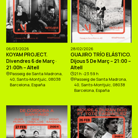
06/03/2026
28/02/2026
KOYAM PROJECT.
GUAJIRO TRÍO ELÁSTICO.
Divendres 6 de Març ·
Dijous 5 De Març – 21:00 –
21:00h – Altell
Altell
Passeig de Santa Madrona,
21 h -23:59 h
40, Sants-Montjuïc, 08038
Passeig de Santa Madrona,
Barcelona, España
40, Sants-Montjuïc, 08038
Barcelona, España