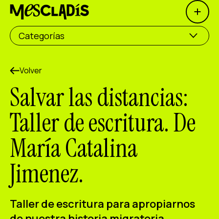
Open 
Productora social
Categorías
Productora de experiencias
Productora de empleo
Volver
Salvar las distancias:
Productora de conocimiento
Taller de escritura. De
Productora cultural
María Catalina
Agenda
Jimenez.
Nuestros talleres
Blog
Contacto
Taller de escritura para apropiarnos
de nuestra historia migratoria.