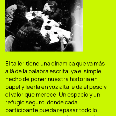
El taller tiene una dinámica que va más
allá de la palabra escrita; ya el simple
hecho de poner nuestra historia en
papel y leerla en voz alta le da el peso y
el valor que merece. Un espacio y un
refugio seguro, donde cada
participante pueda repasar todo lo