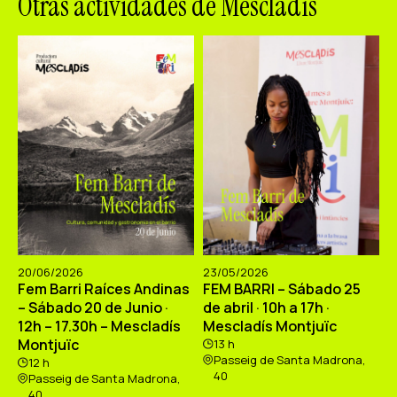
Otras actividades de Mescladís
20/06/2026
23/05/2026
Fem Barri Raíces Andinas
FEM BARRI – Sábado 25
– Sábado 20 de Junio ·
de abril · 10h a 17h ·
12h – 17.30h – Mescladís
Mescladís Montjuïc
Montjuïc
13 h
Passeig de Santa Madrona,
12 h
40
Passeig de Santa Madrona,
40