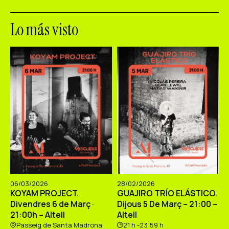
Lo más visto
06/03/2026
28/02/2026
KOYAM PROJECT.
GUAJIRO TRÍO ELÁSTICO.
Divendres 6 de Març ·
Dijous 5 De Març – 21:00 –
21:00h – Altell
Altell
Passeig de Santa Madrona,
21 h -23:59 h