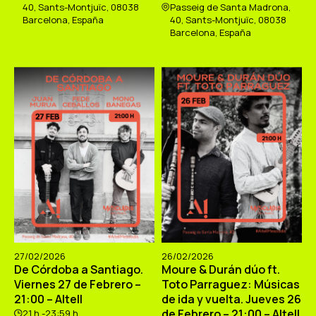
40, Sants-Montjuïc, 08038
Passeig de Santa Madrona,
Barcelona, España
40, Sants-Montjuïc, 08038
Barcelona, España
27/02/2026
26/02/2026
De Córdoba a Santiago.
Moure & Durán dúo ft.
Viernes 27 de Febrero –
Toto Parraguez: Músicas
21:00 – Altell
de ida y vuelta. Jueves 26
de Febrero – 21:00 – Altell
21 h -23:59 h