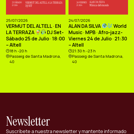
25/07/2026
24/07/2026
VERMUT DEL ALTELL · EN
ALAN DA SILVA
World
LA TERRAZA
DJ Set-
Music · MPB · Afro-jazz-
Sábado 25 de Julio · 18:00
Viernes 24 de Julio · 21:30
– Altell
– Altell
18 h -20 h
21:30 h -23 h
Passeig de Santa Madrona,
Passeig de Santa Madrona,
40
40
Newsletter
Suscríbete a nuestra newsletter y mantente informado