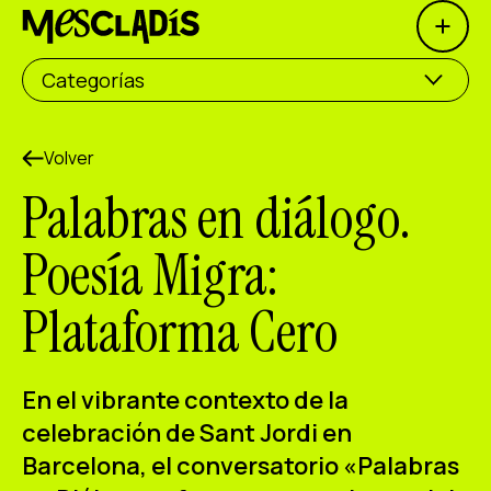
Open 
Productora social
Categorías
Productora de experiencias
Productora de empleo
Volver
Palabras en diálogo.
Productora de conocimiento
Poesía Migra:
Productora cultural
Plataforma Cero
Agenda
Nuestros talleres
En el vibrante contexto de la
Blog
celebración de Sant Jordi en
Contacto
Barcelona, el conversatorio
«Palabras