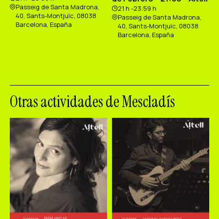
Passeig de Santa Madrona,
21 h -23:59 h
40, Sants-Montjuïc, 08038
Passeig de Santa Madrona,
Barcelona, España
40, Sants-Montjuïc, 08038
Barcelona, España
Otras actividades de Mescladís