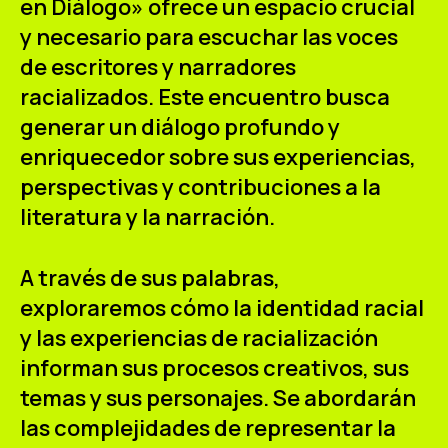
en Diálogo»
ofrece un espacio crucial
ES
CA
EN
y necesario para escuchar las voces
de escritores y narradores
Facebook
Instagram
Youtube
Twitter/X
racializados. Este encuentro busca
generar un diálogo profundo y
enriquecedor sobre sus experiencias,
perspectivas y contribuciones a la
literatura y la narración.
A través de sus palabras,
exploraremos cómo la identidad racial
y las experiencias de racialización
informan sus procesos creativos, sus
temas y sus personajes. Se abordarán
las complejidades de representar la