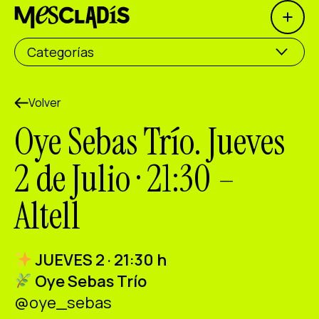
Open 
Productora social
Categorías
Productora de experiencias
Productora de empleo
Volver
Oye Sebas Trío. Jueves
Productora de conocimiento
2 de Julio · 21:30 –
Productora cultural
Altell
Agenda
Nuestros talleres
JUEVES 2 · 21:30 h
Blog
Oye Sebas Trío
Contacto
@oye_sebas