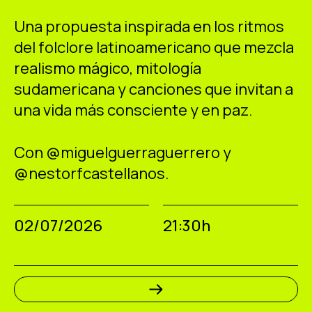
ES
CA
EN
Una propuesta inspirada en los ritmos
del folclore latinoamericano que mezcla
Facebook
Instagram
Youtube
Twitter/X
realismo mágico, mitología
sudamericana y canciones que invitan a
una vida más consciente y en paz.
Con @miguelguerraguerrero y
@nestorfcastellanos.
02/07/2026
21:30h