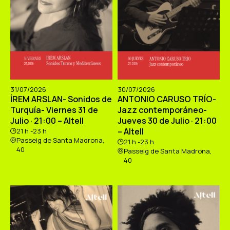
31/07/2026
30/07/2026
İREM ARSLAN- Sonidos de
ANTONIO CARUSO TRÍO-
Turquía- Viernes 31 de
Jazz contemporáneo-
Julio · 21:00 – Altell
Jueves 30 de Julio · 21:00
– Altell
21 h -23 h
Passeig de Santa Madrona,
21 h -23 h
40
Passeig de Santa Madrona,
40