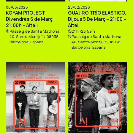
06/03/2026
28/02/2026
KOYAM PROJECT.
GUAJIRO TRÍO ELÁSTICO.
Divendres 6 de Març ·
Dijous 5 De Març – 21:00 –
21:00h – Altell
Altell
Passeig de Santa Madrona,
21 h -23:59 h
40, Sants-Montjuïc, 08038
Passeig de Santa Madrona,
Barcelona, España
40, Sants-Montjuïc, 08038
Barcelona, España