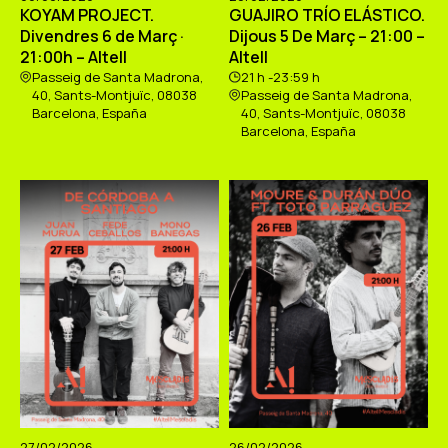
KOYAM PROJECT.
GUAJIRO TRÍO ELÁSTICO.
Divendres 6 de Març ·
Dijous 5 De Març – 21:00 –
21:00h – Altell
Altell
Passeig de Santa Madrona,
21 h -23:59 h
40, Sants-Montjuïc, 08038
Passeig de Santa Madrona,
Barcelona, España
40, Sants-Montjuïc, 08038
Barcelona, España
27/02/2026
26/02/2026