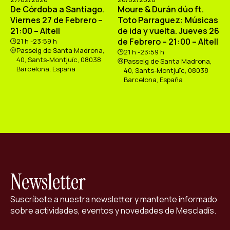
De Córdoba a Santiago.
Moure & Durán dúo ft.
Viernes 27 de Febrero –
Toto Parraguez: Músicas
21:00 – Altell
de ida y vuelta. Jueves 26
de Febrero – 21:00 – Altell
21 h -23:59 h
Passeig de Santa Madrona,
21 h -23:59 h
40, Sants-Montjuïc, 08038
Passeig de Santa Madrona,
Barcelona, España
40, Sants-Montjuïc, 08038
Barcelona, España
Newsletter
Suscríbete a nuestra newsletter y mantente informado
sobre actividades, eventos y novedades de Mescladís.