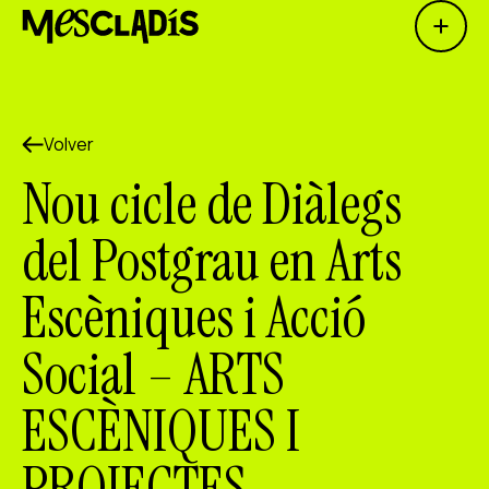
Open 
Productora social
Productora de experiencias
Volver
Productora de empleo
Nou cicle de Diàlegs
Productora de conocimiento
del Postgrau en Arts
Productora cultural
Escèniques i Acció
Agenda
Social – ARTS
Nuestros talleres
Blog
ESCÈNIQUES I
Contacto
PROJECTES