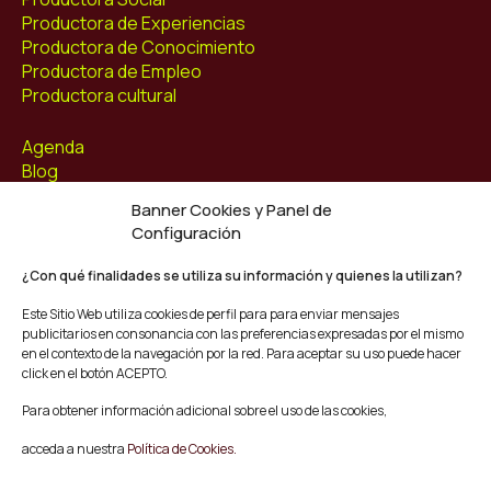
Productora de Experiencias
Productora de Conocimiento
Productora de Empleo
Productora cultural
Agenda
Blog
Contacto
Banner Cookies y Panel de
Configuración
Síguenos
Facebook
¿Con qué finalidades se utiliza su información y quienes la utilizan?
Instagram
Este Sitio Web utiliza cookies de perfil para para enviar mensajes
Youtube
publicitarios en consonancia con las preferencias expresadas por el mismo
Twitter/X
en el contexto de la navegación por la red. Para aceptar su uso puede hacer
click en el botón ACEPTO.
© Mescladís 2026
Para obtener información adicional sobre el uso de las cookies,
FAQ
acceda a nuestra
Política de Cookies.
Aviso legal
Política de privacidad y Cookies