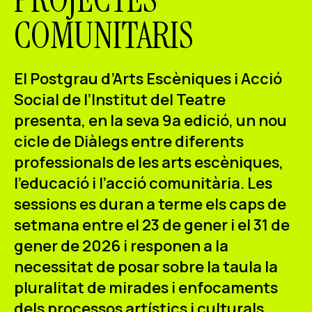
ES
CA
EN
COMUNITARIS
Facebook
Instagram
Youtube
Twitter/X
El Postgrau d’Arts Escèniques i Acció
Social de l’Institut del Teatre
presenta, en la seva
9a edició
, un nou
cicle de
Diàlegs
entre diferents
professionals de les arts escèniques,
l’educació i l’acció comunitària. Les
sessions es duran a terme els caps de
setmana entre el
23 de gener i el 31 de
gener de 2026
i responen a la
necessitat de posar sobre la taula la
pluralitat de mirades i enfocaments
dels processos artístics i culturals,