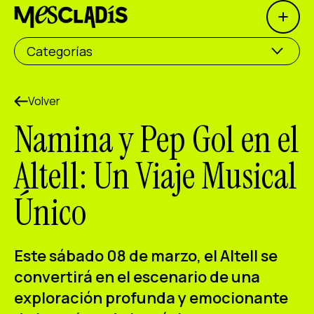
Open 
Productora social
Categorías
Productora de experiencias
Productora de empleo
Volver
Namina y Pep Gol en el
Productora de conocimiento
Altell: Un Viaje Musical
Productora cultural
Único
Agenda
Nuestros talleres
Este sábado 08 de marzo, el Altell se
Blog
convertirá en el escenario de una
Contacto
exploración profunda y emocionante