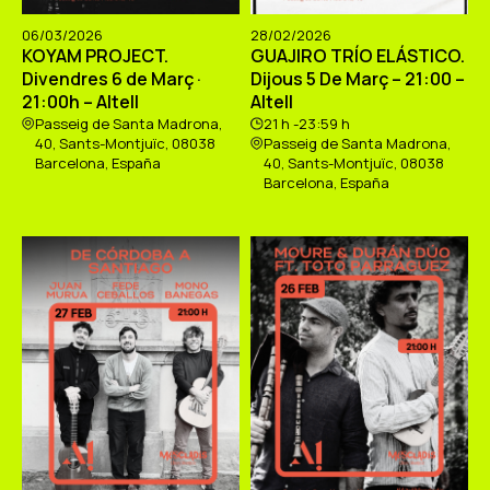
06/03/2026
28/02/2026
KOYAM PROJECT.
GUAJIRO TRÍO ELÁSTICO.
Divendres 6 de Març ·
Dijous 5 De Març – 21:00 –
21:00h – Altell
Altell
Passeig de Santa Madrona,
21 h -23:59 h
40, Sants-Montjuïc, 08038
Passeig de Santa Madrona,
Barcelona, España
40, Sants-Montjuïc, 08038
Barcelona, España