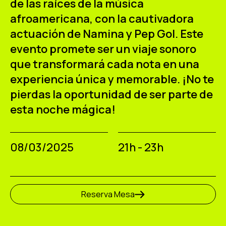
de las raíces de la música
ES
CA
EN
afroamericana, con la cautivadora
actuación de Namina y Pep Gol. Este
Facebook
Instagram
Youtube
Twitter/X
evento promete ser un viaje sonoro
que transformará cada nota en una
experiencia única y memorable. ¡No te
pierdas la oportunidad de ser parte de
esta noche mágica!
08/03/2025
21h - 23h
Reserva Mesa