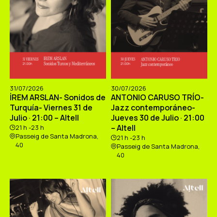
31/07/2026
30/07/2026
İREM ARSLAN- Sonidos de
ANTONIO CARUSO TRÍO-
Turquía- Viernes 31 de
Jazz contemporáneo-
Julio · 21:00 – Altell
Jueves 30 de Julio · 21:00
– Altell
21 h -23 h
Passeig de Santa Madrona,
21 h -23 h
40
Passeig de Santa Madrona,
40