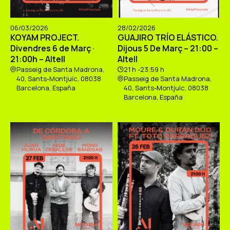
06/03/2026
28/02/2026
KOYAM PROJECT.
GUAJIRO TRÍO ELÁSTICO.
Divendres 6 de Març ·
Dijous 5 De Març – 21:00 –
21:00h – Altell
Altell
Passeig de Santa Madrona,
21 h -23:59 h
40, Sants-Montjuïc, 08038
Passeig de Santa Madrona,
Barcelona, España
40, Sants-Montjuïc, 08038
Barcelona, España