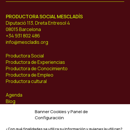
PRODUCTORA SOCIAL MESCLADÍS
Diputació 113, Dreta Entresol 4
08015 Barcelona
+34 931 802 486
info@mescladis.org
Productora Social
Productora de Experiencias
Productora de Conocimiento
Productora de Empleo
Productora cultural
Agenda
Blog
Contacto
Banner Cookies y Panel de
Configuración
Síguenos
Facebook
¿Con qué finalidades se utiliza su información y quienes la utilizan?