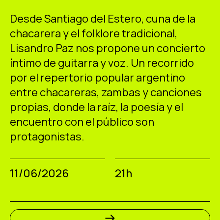
ES
CA
EN
Desde Santiago del Estero, cuna de la
chacarera y el folklore tradicional,
Facebook
Instagram
Youtube
Twitter/X
Lisandro Paz nos propone un concierto
íntimo de guitarra y voz. Un recorrido
por el repertorio popular argentino
entre chacareras, zambas y canciones
propias, donde la raíz, la poesía y el
encuentro con el público son
protagonistas.
11/06/2026
21h