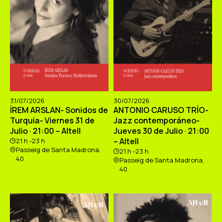
31/07/2026
30/07/2026
İREM ARSLAN- Sonidos de
ANTONIO CARUSO TRÍO-
Turquía- Viernes 31 de
Jazz contemporáneo-
Julio · 21:00 – Altell
Jueves 30 de Julio · 21:00
– Altell
21 h -23 h
Passeig de Santa Madrona,
21 h -23 h
40
Passeig de Santa Madrona,
40