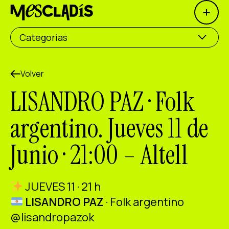
Open 
Productora social
Categorías
Productora de experiencias
Productora de empleo
Volver
LISANDRO PAZ · Folk
Productora de conocimiento
argentino. Jueves 11 de
Productora cultural
Junio · 21:00 – Altell
Agenda
Nuestros talleres
JUEVES 11 · 21 h
Blog
LISANDRO PAZ
· Folk argentino
Contacto
@lisandropazok