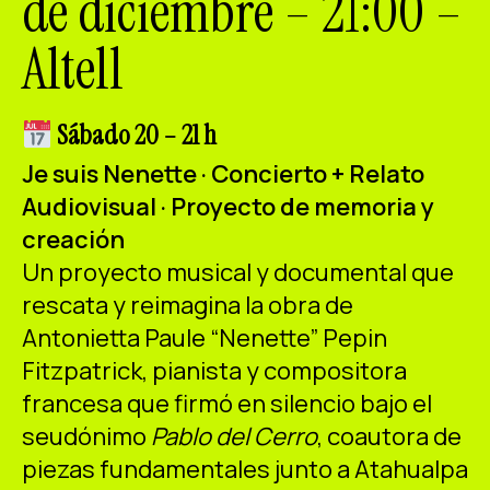
de diciembre – 21:00 –
ES
CA
EN
Altell
Facebook
Instagram
Youtube
Twitter/X
Sábado 20 – 21 h
Je suis Nenette · Concierto + Relato
Audiovisual · Proyecto de memoria y
creación
Un proyecto musical y documental que
rescata y reimagina la obra de
Antonietta Paule “Nenette” Pepin
Fitzpatrick, pianista y compositora
francesa que firmó en silencio bajo el
seudónimo
Pablo del Cerro
, coautora de
piezas fundamentales junto a Atahualpa