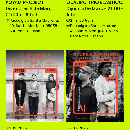
KOYAM PROJECT.
GUAJIRO TRÍO ELÁSTICO.
Divendres 6 de Març ·
Dijous 5 De Març – 21:00 –
21:00h – Altell
Altell
Passeig de Santa Madrona,
21 h -23:59 h
40, Sants-Montjuïc, 08038
Passeig de Santa Madrona,
Barcelona, España
40, Sants-Montjuïc, 08038
Barcelona, España
27/02/2026
26/02/2026