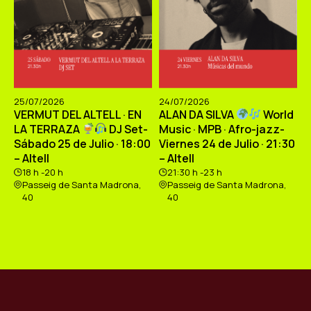
25/07/2026
24/07/2026
VERMUT DEL ALTELL · EN
ALAN DA SILVA
World
LA TERRAZA
DJ Set-
Music · MPB · Afro-jazz-
Sábado 25 de Julio · 18:00
Viernes 24 de Julio · 21:30
– Altell
– Altell
18 h -20 h
21:30 h -23 h
Passeig de Santa Madrona,
Passeig de Santa Madrona,
40
40