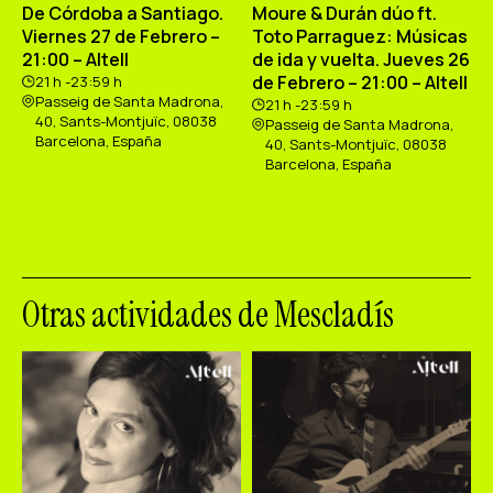
De Córdoba a Santiago.
Moure & Durán dúo ft.
Viernes 27 de Febrero –
Toto Parraguez: Músicas
21:00 – Altell
de ida y vuelta. Jueves 26
de Febrero – 21:00 – Altell
21 h -23:59 h
Passeig de Santa Madrona,
21 h -23:59 h
40, Sants-Montjuïc, 08038
Passeig de Santa Madrona,
Barcelona, España
40, Sants-Montjuïc, 08038
Barcelona, España
Otras actividades de Mescladís