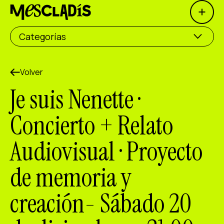
Open 
Productora social
Categorías
Productora de experiencias
Productora de empleo
Volver
Je suis Nenette ·
Productora de conocimiento
Concierto + Relato
Productora cultural
Audiovisual · Proyecto
Agenda
de memoria y
Nuestros talleres
Blog
creación- Sábado 20
Contacto