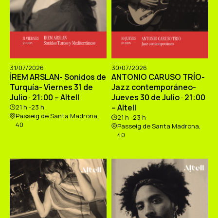
31/07/2026
30/07/2026
İREM ARSLAN- Sonidos de
ANTONIO CARUSO TRÍO-
Turquía- Viernes 31 de
Jazz contemporáneo-
Julio · 21:00 – Altell
Jueves 30 de Julio · 21:00
– Altell
21 h -23 h
Passeig de Santa Madrona,
21 h -23 h
40
Passeig de Santa Madrona,
40