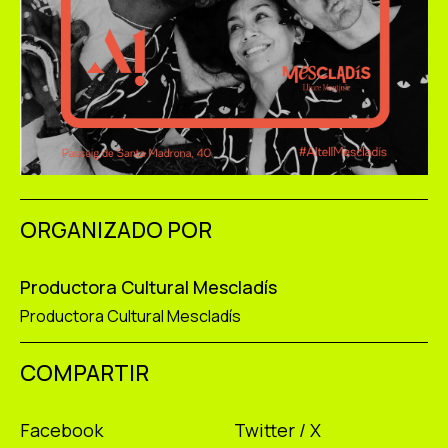
ORGANIZADO POR
Productora Cultural Mescladís
Productora Cultural Mescladís
COMPARTIR
Facebook
Twitter / X