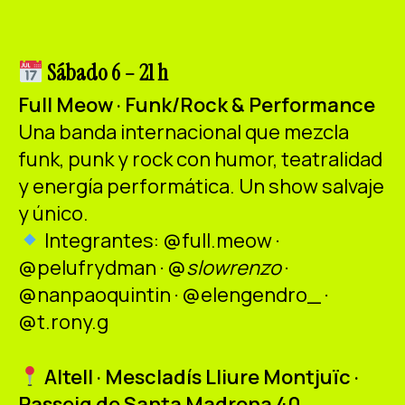
ES
CA
EN
Facebook
Instagram
Youtube
Twitter/X
Sábado 6 – 21 h
Full Meow · Funk/Rock & Performance
Una banda internacional que mezcla
funk, punk y rock con humor, teatralidad
y energía performática. Un show salvaje
y único.
Integrantes: @full.meow ·
@pelufrydman · @
slowrenzo
·
@nanpaoquintin · @elengendro_ ·
@t.rony.g
Altell · Mescladís Lliure Montjuïc ·
Passeig de Santa Madrona 40