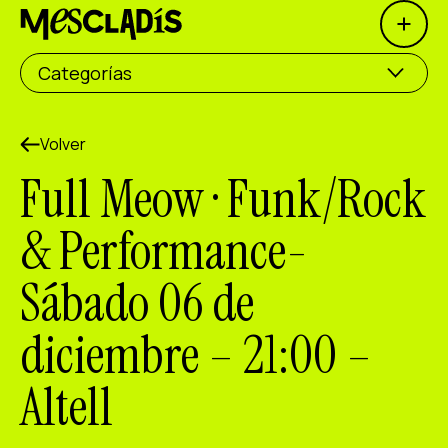
Open 
Productora social
Categorías
Productora de experiencias
Productora de empleo
Volver
Full Meow · Funk/Rock
Productora de conocimiento
& Performance-
Productora cultural
Sábado 06 de
Agenda
diciembre – 21:00 –
Nuestros talleres
Blog
Altell
Contacto