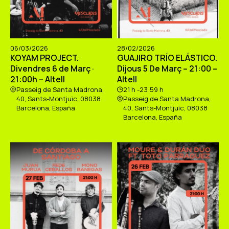
06/03/2026
28/02/2026
KOYAM PROJECT.
GUAJIRO TRÍO ELÁSTICO.
Divendres 6 de Març ·
Dijous 5 De Març – 21:00 –
21:00h – Altell
Altell
Passeig de Santa Madrona,
21 h -23:59 h
40, Sants-Montjuïc, 08038
Passeig de Santa Madrona,
Barcelona, España
40, Sants-Montjuïc, 08038
Barcelona, España