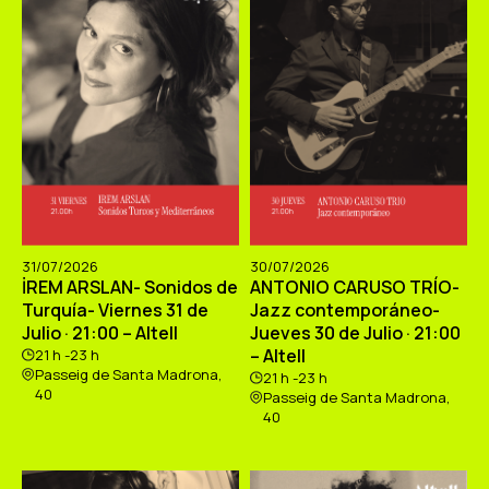
31/07/2026
30/07/2026
İREM ARSLAN- Sonidos de
ANTONIO CARUSO TRÍO-
Turquía- Viernes 31 de
Jazz contemporáneo-
Julio · 21:00 – Altell
Jueves 30 de Julio · 21:00
– Altell
21 h -23 h
Passeig de Santa Madrona,
21 h -23 h
40
Passeig de Santa Madrona,
40