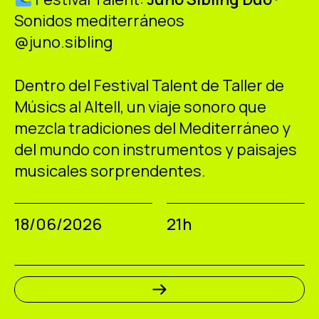
ES
CA
EN
Sonidos mediterráneos
@juno.sibling
Facebook
Instagram
Youtube
Twitter/X
Dentro del Festival Talent de Taller de
Músics al Altell, un viaje sonoro que
mezcla tradiciones del Mediterráneo y
del mundo con instrumentos y paisajes
musicales sorprendentes.
18/06/2026
21h