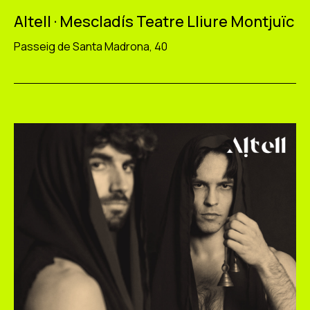
Altell · Mescladís Teatre Lliure Montjuïc
Passeig de Santa Madrona, 40