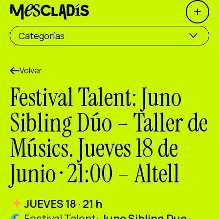
Open 
Productora social
Categorías
Productora de experiencias
Productora de empleo
Volver
Festival Talent: Juno
Productora de conocimiento
Sibling Dúo – Taller de
Productora cultural
Músics. Jueves 18 de
Agenda
Junio · 21:00 – Altell
Nuestros talleres
Blog
Contacto
JUEVES 18 · 21 h
Festival Talent:
Juno Sibling Duo
·