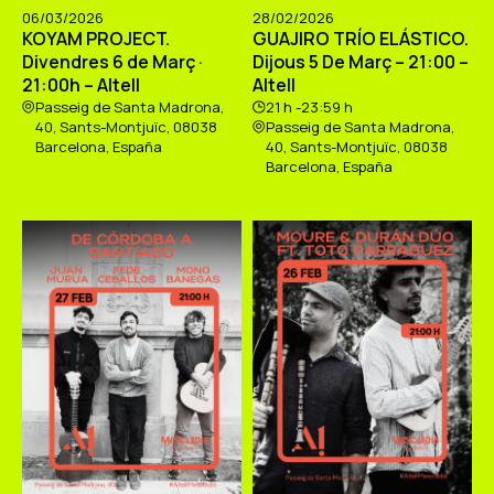
06/03/2026
28/02/2026
KOYAM PROJECT.
GUAJIRO TRÍO ELÁSTICO.
Divendres 6 de Març ·
Dijous 5 De Març – 21:00 –
21:00h – Altell
Altell
Passeig de Santa Madrona,
21 h -23:59 h
40, Sants-Montjuïc, 08038
Passeig de Santa Madrona,
Barcelona, España
40, Sants-Montjuïc, 08038
Barcelona, España