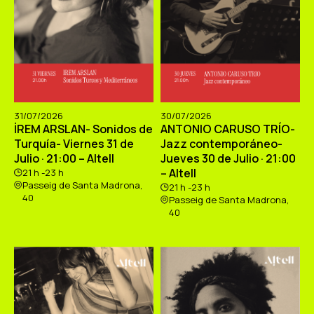
31/07/2026
30/07/2026
İREM ARSLAN- Sonidos de
ANTONIO CARUSO TRÍO-
Turquía- Viernes 31 de
Jazz contemporáneo-
Julio · 21:00 – Altell
Jueves 30 de Julio · 21:00
– Altell
21 h -23 h
Passeig de Santa Madrona,
21 h -23 h
40
Passeig de Santa Madrona,
40