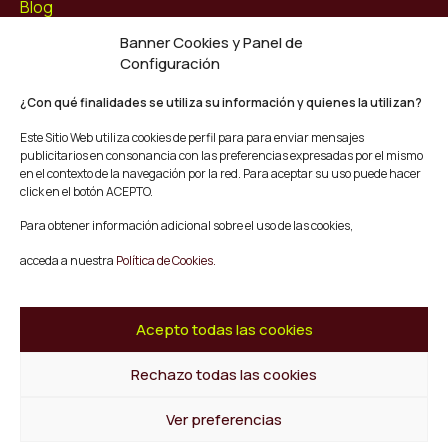
Blog
Contacto
Banner Cookies y Panel de
Configuración
Síguenos
Facebook
¿Con qué finalidades se utiliza su información y quienes la utilizan?
Instagram
Este Sitio Web utiliza cookies de perfil para para enviar mensajes
Youtube
publicitarios en consonancia con las preferencias expresadas por el mismo
Twitter/X
en el contexto de la navegación por la red. Para aceptar su uso puede hacer
click en el botón ACEPTO.
© Mescladís 2026
Para obtener información adicional sobre el uso de las cookies,
FAQ
acceda a nuestra
Política de Cookies.
Aviso legal
Política de privacidad y Cookies
Términos y Condiciones de Compra
Acepto todas las cookies
Canal de Denuncias
Rechazo todas las cookies
Volver al inicio
Ver preferencias