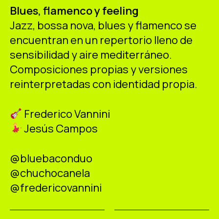
ES
CA
EN
Blues, flamenco y feeling
Jazz, bossa nova, blues y flamenco se
Facebook
Instagram
Youtube
Twitter/X
encuentran en un repertorio lleno de
sensibilidad y aire mediterráneo.
Composiciones propias y versiones
reinterpretadas con identidad propia.
Frederico Vannini
Jesús Campos
@bluebaconduo
@chuchocanela
@fredericovannini