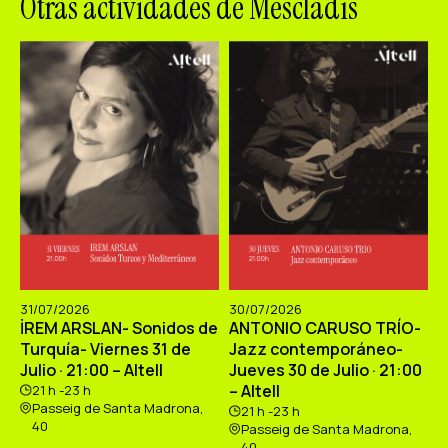
Otras actividades de Mescladís
31/07/2026
30/07/2026
İREM ARSLAN- Sonidos de
ANTONIO CARUSO TRÍO-
Turquía- Viernes 31 de
Jazz contemporáneo-
Julio · 21:00 – Altell
Jueves 30 de Julio · 21:00
– Altell
21 h -23 h
Passeig de Santa Madrona,
21 h -23 h
40
Passeig de Santa Madrona,
40