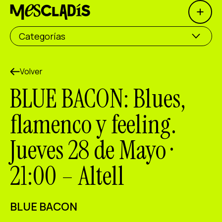
Open 
Productora social
Categorías
Productora de experiencias
Productora de empleo
Volver
BLUE BACON: Blues,
Productora de conocimiento
flamenco y feeling.
Productora cultural
Jueves 28 de Mayo ·
Agenda
21:00 – Altell
Nuestros talleres
Blog
Contacto
BLUE BACON