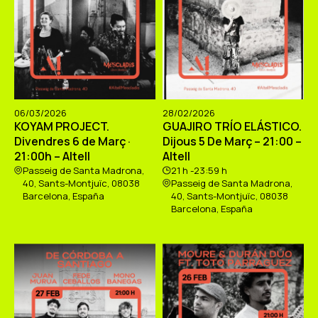
06/03/2026
28/02/2026
KOYAM PROJECT.
GUAJIRO TRÍO ELÁSTICO.
Divendres 6 de Març ·
Dijous 5 De Març – 21:00 –
21:00h – Altell
Altell
Passeig de Santa Madrona,
21 h -23:59 h
40, Sants-Montjuïc, 08038
Passeig de Santa Madrona,
Barcelona, España
40, Sants-Montjuïc, 08038
Barcelona, España