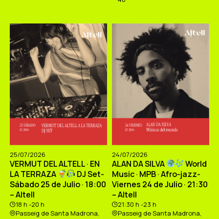
25/07/2026
24/07/2026
VERMUT DEL ALTELL · EN
ALAN DA SILVA
World
LA TERRAZA
DJ Set-
Music · MPB · Afro-jazz-
Sábado 25 de Julio · 18:00
Viernes 24 de Julio · 21:30
– Altell
– Altell
18 h -20 h
21:30 h -23 h
Passeig de Santa Madrona,
Passeig de Santa Madrona,