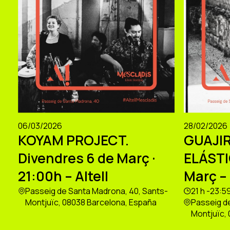
06/03/2026
28/02/2026
KOYAM PROJECT.
GUAJIR
Divendres 6 de Març ·
ELÁSTI
21:00h – Altell
Març – 
Passeig de Santa Madrona, 40, Sants-
21 h -23:5
Montjuïc, 08038 Barcelona, España
Passeig d
Montjuïc,