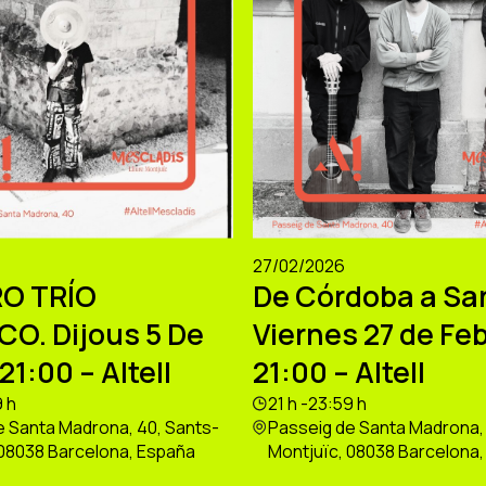
27/02/2026
O TRÍO
De Córdoba a Sa
CO. Dijous 5 De
Viernes 27 de Feb
21:00 – Altell
21:00 – Altell
9 h
21 h -23:59 h
e Santa Madrona, 40, Sants-
Passeig de Santa Madrona, 
 08038 Barcelona, España
Montjuïc, 08038 Barcelona