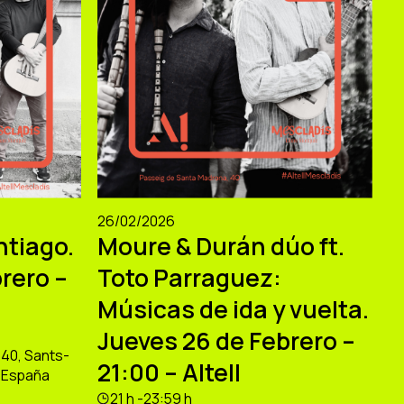
26/02/2026
ntiago.
Moure & Durán dúo ft.
rero –
Toto Parraguez:
Músicas de ida y vuelta.
Jueves 26 de Febrero –
40, Sants-
21:00 – Altell
, España
21 h -23:59 h