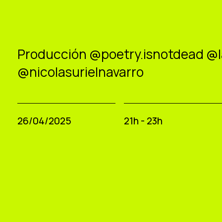
Producción @poetry.isnotdead
@l
@nicolasurielnavarro
26/04/2025
21h - 23h