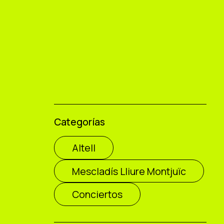
Categorías
Altell
Mescladís Lliure Montjuïc
Conciertos