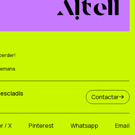
 perder!
semana.
Mescladís
Contactar
r / X
Pinterest
Whatsapp
Email