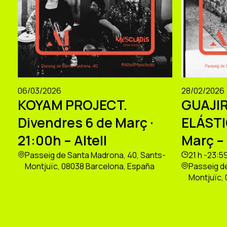
06/03/2026
28/02/2026
KOYAM PROJECT.
GUAJIR
Divendres 6 de Març ·
ELÁSTI
21:00h – Altell
Març – 
Passeig de Santa Madrona, 40, Sants-
21 h -23:5
Montjuïc, 08038 Barcelona, España
Passeig d
Montjuïc,