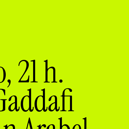
, 21 h.
Gaddafi