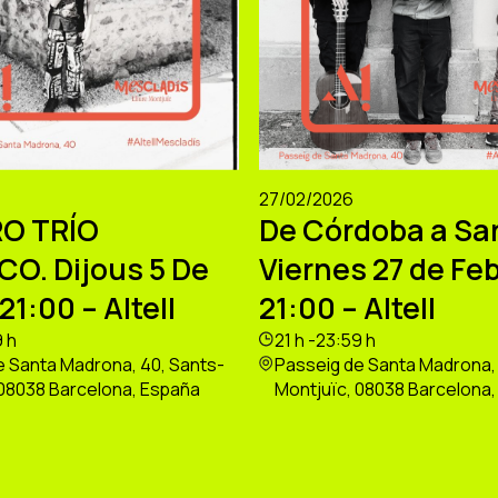
27/02/2026
O TRÍO
De Córdoba a Sa
CO. Dijous 5 De
Viernes 27 de Feb
21:00 – Altell
21:00 – Altell
9 h
21 h -23:59 h
e Santa Madrona, 40, Sants-
Passeig de Santa Madrona, 
 08038 Barcelona, España
Montjuïc, 08038 Barcelona