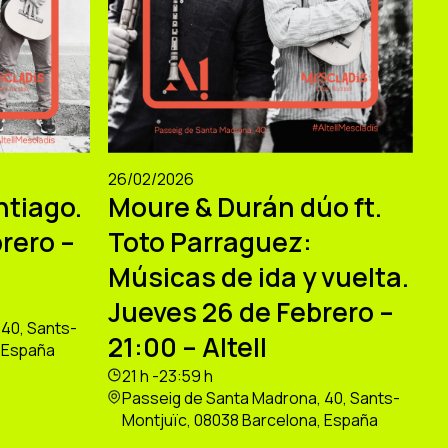
26/02/2026
ntiago.
Moure & Durán dúo ft.
rero –
Toto Parraguez:
Músicas de ida y vuelta.
Jueves 26 de Febrero –
40, Sants-
21:00 – Altell
, España
21 h -23:59 h
Passeig de Santa Madrona, 40, Sants-
Montjuïc, 08038 Barcelona, España