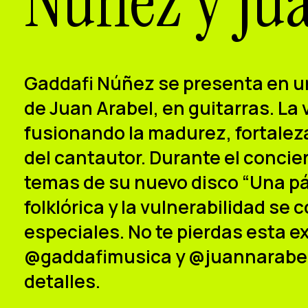
Núñez y Ju
Gaddafi Núñez se presenta en 
de Juan Arabel, en guitarras. La
fusionando la madurez, fortaleza 
del cantautor. Durante el concie
temas de su nuevo disco “Una pág
folklórica y la vulnerabilidad s
especiales. No te pierdas esta e
@gaddafimusica y @juannarabel p
detalles.