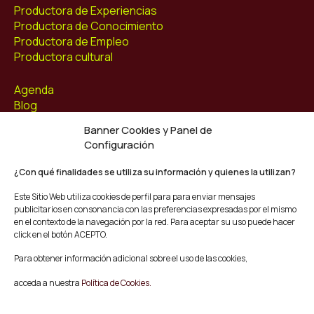
Productora de Experiencias
Productora de Conocimiento
Productora de Empleo
Productora cultural
Agenda
Blog
Contacto
Banner Cookies y Panel de
Configuración
Síguenos
Facebook
¿Con qué finalidades se utiliza su información y quienes la utilizan?
Instagram
Este Sitio Web utiliza cookies de perfil para para enviar mensajes
Youtube
publicitarios en consonancia con las preferencias expresadas por el mismo
Twitter/X
en el contexto de la navegación por la red. Para aceptar su uso puede hacer
click en el botón ACEPTO.
© Mescladís 2026
Para obtener información adicional sobre el uso de las cookies,
FAQ
acceda a nuestra
Política de Cookies.
Aviso legal
Política de privacidad y Cookies