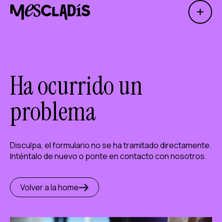
Open 
Productora social
Productora de experiencias
Productora de empleo
Ha ocurrido un
Productora de conocimiento
problema
Productora cultural
Disculpa, el formulario no se ha tramitado directamente.
Agenda
Inténtalo de nuevo o ponte en contacto con nosotros.
Nuestros talleres
Blog
Volver a la home
Contacto