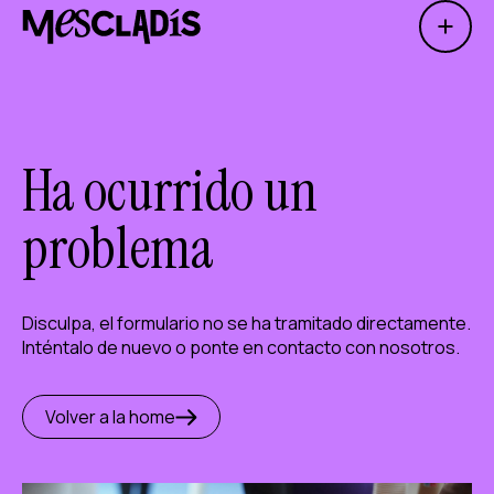
Open 
Productora social
Productora de experiencias
Productora de empleo
Ha ocurrido un
Productora de conocimiento
problema
Productora cultural
Disculpa, el formulario no se ha tramitado directamente.
Agenda
Inténtalo de nuevo o ponte en contacto con nosotros.
Nuestros talleres
Blog
Volver a la home
Contacto