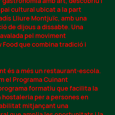
r gastronomia amb art, descobriu l'
pai cultural ubicat a la part
adís Lliure Montjuïc, amb una
ió de dijous a dissabte. Una
 avalada pel moviment
w Food que combina tradició i
nt és a més un restaurant-escola.
m el
Programa Cuinant
programa formatiu que facilita la
n hostaleria per a persones en
abilitat mitjançant una
al que amplia les oportunitats i la