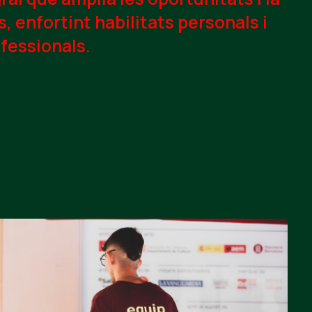
, enfortint habilitats personals i
fessionals.