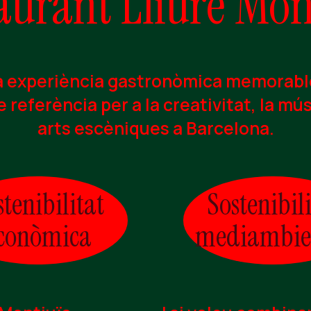
aurant Lliure Mon
a experiència gastronòmica memorabl
 referència per a la creativitat, la mús
arts escèniques a Barcelona.
stenibilitat
Sostenibili
conòmica
mediambie