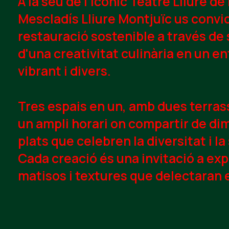
A la seu de l'icònic Teatre Lliure de
Mescladís Lliure Montjuïc
us convid
restauració sostenible a través de 
d'una creativitat culinària en un en
vibrant i divers.
Tres espais en un, amb dues terrass
un ampli horari on compartir de d
plats que celebren la diversitat i la
Cada creació és una invitació a ex
matisos i textures que delectaran e