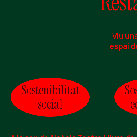
Rest
Viu un
espai de
Sostenibilitat
So
social
e