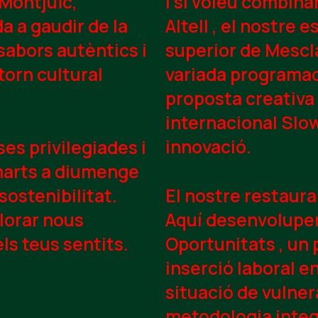
 Montjuïc,
I si voleu combina
a a gaudir de la
Altell
, el nostre es
sabors autèntics i
superior de Mescl
torn cultural
variada programac
proposta creativa
internacional Slo
innovació.
es privilegiades i
imarts a diumenge
 sostenibilitat.
El nostre restaura
plorar nous
Aquí desenvolupe
ls teus sentits.
Oportunitats
, un 
inserció laboral e
situació de vulner
metodologia integr