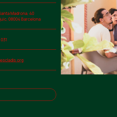
Santa Madrona, 40
uïc, 08004 Barcelona
 031
scladis.org