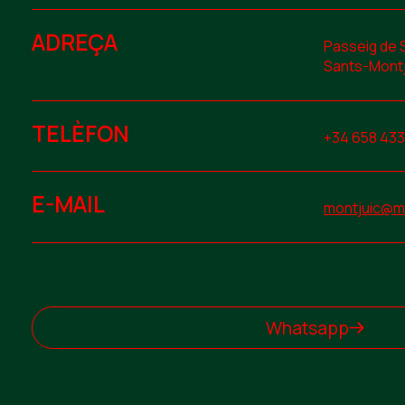
ADREÇA
Passeig de 
Sants-Montj
TELÈFON
+34 658 433
E-MAIL
montjuic@me
Whatsapp