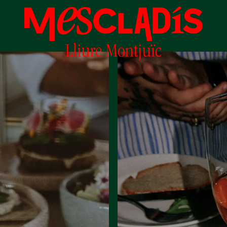
Productora social
Productora d'experiències
Productora d'ocupació
Productora de coneixement
Productora cultural
Agenda
Els nostres tallers
Blog
Contacte