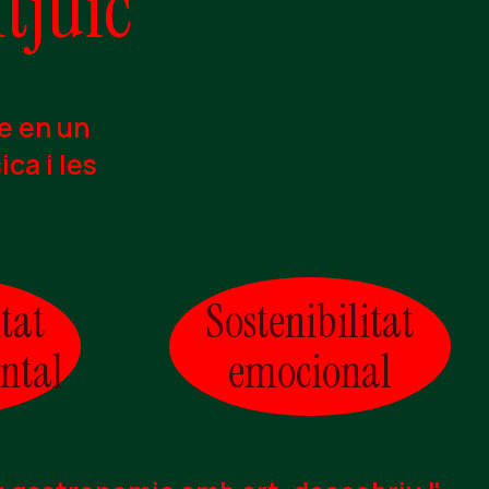
tjuïc
e en un
ica i les
tat
Sostenibilitat
ntal
emocional