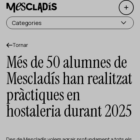
Open 
Productora social
Categories
Productora d'experiències
Productora d'ocupació
Tornar
Més de 50 alumnes de
Productora de coneixement
Mescladís han realitzat
Productora cultural
pràctiques en
Agenda
hostaleria durant 2025
Els nostres tallers
Blog
Contacte
Des de Mescladís volem agrair profundament a tots els