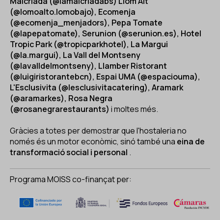
Malcriada (@lamalcriadabs) Llom Alt
(@lomoalto.lomobajo), Ecomenja
(@ecomenja_menjadors), Pepa Tomate
(@lapepatomate), Serunion (@serunion.es), Hotel
Tropic Park (@tropicparkhotel), La Margui
(@la.margui), La Vall del Montseny
(@lavalldelmontseny), Llamber Ristorant
(@luigiristorantebcn), Espai UMA (@espaciouma),
L'Esclusivita (@lesclusivitacatering), Aramark
(@aramarkes), Rosa Negra
(@rosanegrarestaurants)
i moltes més.
Gràcies a totes per demostrar que l'hostaleria no
només és un motor econòmic, sinó també una
eina de
transformació social i personal
.
Programa MOISS co-finançat per: