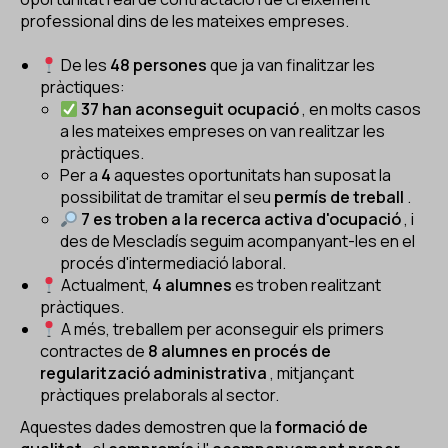
professional dins de les mateixes empreses.
De les
48 persones
que ja van finalitzar les
pràctiques:
37 han aconseguit ocupació
, en molts casos
a les mateixes empreses on van realitzar les
pràctiques.
Per a
4
aquestes oportunitats han suposat la
possibilitat de tramitar el seu
permís de treball
.
7 es troben a la recerca activa d'ocupació
, i
des de Mescladís seguim acompanyant-les en el
procés d'intermediació laboral.
Actualment,
4 alumnes
es troben realitzant
pràctiques.
A més, treballem per aconseguir els primers
contractes de
8 alumnes en procés de
regularització administrativa
, mitjançant
pràctiques prelaborals al sector.
Aquestes dades demostren que la
formació de