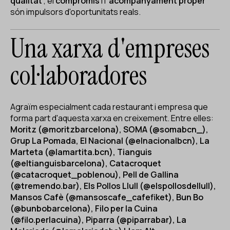
qualitat
, el
compromís
i l'
acompanyament proper
són impulsors d'oportunitats reals.
Una xarxa d'empreses
col·laboradores
Agraïm especialment cada restaurant i empresa que
forma part d'aquesta xarxa en creixement. Entre elles:
Moritz (@moritzbarcelona), SOMA (@somabcn_),
Grup La Pomada, El Nacional (@elnacionalbcn), La
Marteta (@lamartita.bcn), Tianguis
(@eltianguisbarcelona), Catacroquet
(@catacroquet_poblenou), Pell de Gallina
(@tremendo.bar), Els Pollos Llull (@elspollosdellull),
Mansos Cafè (@mansoscafe_cafefiket), Bun Bo
(@bunbobarcelona), Filo per la Cuina
(@filo.perlacuina), Piparra (@piparrabar), La