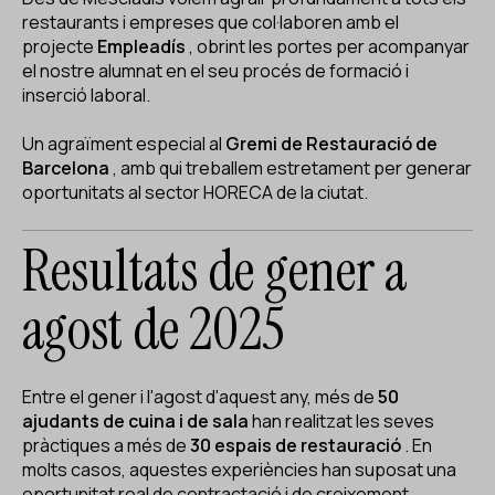
ES
CA
EN
restaurants i empreses que col·laboren amb el
projecte
Empleadís
, obrint les portes per acompanyar
el nostre alumnat en el seu procés de formació i
Facebook
Instagram
Youtube
Twitter/X
inserció laboral.
Un agraïment especial al
Gremi de Restauració de
Barcelona
,
amb qui treballem estretament per generar
oportunitats al sector HORECA de la ciutat.
Resultats de gener a
agost de 2025
Entre el gener i l'agost d'aquest any, més de
50
ajudants de cuina i de sala
han realitzat les seves
pràctiques a més de
30 espais de restauració
. En
molts casos, aquestes experiències han suposat una
oportunitat real de contractació i de creixement