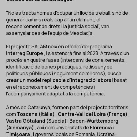
"No es tracta només d'ocupar un lloc de treball, sinó de
generar camins reals cap a l'arrelament, el
reconeixement de drets i la justícia social", van
assenyalar des de l'equip de Mescladís.
El projecte SALAM neix en el marc del programa
Interreg Europe
, i s'estendrà fins al 2028. A través d'un
procés en quatre fases (intercanvi de coneixements,
identificació de bones pràctiques, redisseny de
polítiques públiques i seguiment de millores), busca
crear un model replicable d'integració laboral
basat
en el reconeixement de competències i
l'acompanyament adaptat a la competència.
A més de Catalunya, formen part del projecte territoris
com
Toscana (Itàlia)
,
Centre-Vall del Loira (França)
,
Västra Götaland (Suècia)
i
Baden-Württemberg
(Alemanya)
, així com universitats de
Florència
i
Timişoara
, i governs locals de Romania, Ucraïna i