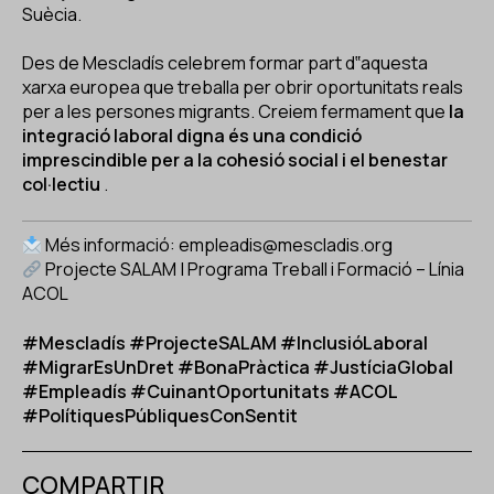
Suècia.
Des de Mescladís celebrem formar part d‟aquesta
xarxa europea que treballa per obrir oportunitats reals
per a les persones migrants. Creiem fermament que
la
integració laboral digna és una condició
imprescindible per a la cohesió social i el benestar
col·lectiu
.
Més informació:
empleadis@mescladis.org
Projecte SALAM | Programa Treball i Formació – Línia
ACOL
#Mescladís #ProjecteSALAM #InclusióLaboral
#MigrarEsUnDret #BonaPràctica #JustíciaGlobal
#Empleadís #CuinantOportunitats #ACOL
#PolítiquesPúbliquesConSentit
COMPARTIR