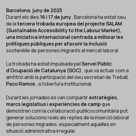
Barcelona, juny de 2025
Durant els dies
16 i 17 de juny
, Barcelona ha estat seu
de la
tercera trobada europea del projecte SALAM
(Sustaïnable Accessibility to the Labour Market),
una iniciativa internacional centrada a millorar les
polítiques públiques per afavorir la inclusió
sostenible de persones migrants al mercat laboral.
La trobada ha estat impulsada pel
Servei Públic
d'Ocupació de Catalunya (SOC)
, que va actuar com a
amfitrió amb la participació del seu secretari de Treball,
Paco Ramos
, a l'obertura institucional.
Durant les jornades es van compartir
estratègies,
marcs legislatius i experiències de camp
que
demostren com la col·laboració publicocomunitària pot
generar solucions reals als reptes de la inserció laboral
de persones migrades, especialment aquelles en
situació administrativa irregular.