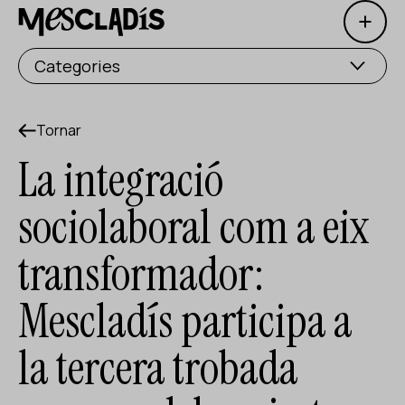
Open 
Productora social
Categories
Productora d'experiències
Productora d'ocupació
Tornar
La integració
Productora de coneixement
sociolaboral com a eix
Productora cultural
transformador:
Agenda
Mescladís participa a
Els nostres tallers
Blog
la tercera trobada
Contacte