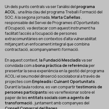
Un dels punts centrals va ser l'anàlisi del
programa
ACOL
, una línia clau del programa Treball i Formació del
SOC. A la segona jornada,
Marta Cañellas
,
responsable del Servei de Programes d'Oportunitats
d'Ocupació, va destacar com aquest instrument ha
facilitat l'accés a l'ocupació de persones
extracomunitàries en contextos d'alta vulnerabilitat
mitjançant un enfocament integral que combina
contractació, acompanyament i formació.
En aquest context,
la Fundació Mescladís
va ser
convidada com a
bona pràctica de referència
per
presentar la seva experiència en la gestió del programa
ACOL i el seu model dinserció sociolaboral a través de
projectes com
Empleadís
i
Cuinant Oportunitats
.
Durant la taula rodona, es van compartir
testimonis de
persones participants
i es va reflexionar sobre el
paper de les
entitats socials com a agents de
transformació
, juntament amb companyes del
Consell Comarcal del Bages
.