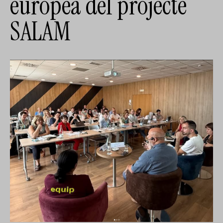
europea del projecte
ES
CA
EN
SALAM
Facebook
Instagram
Youtube
Twitter/X