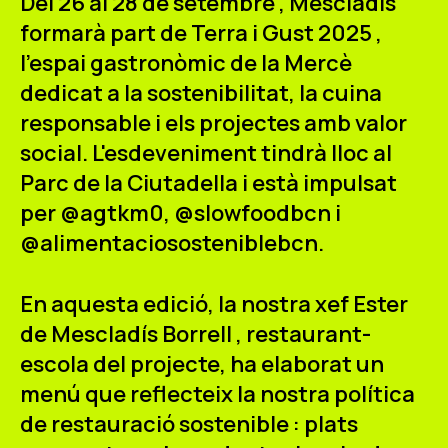
Del
26 al 28 de setembre
, Mescladís
ES
CA
EN
formarà part de
Terra i Gust 2025
,
l'espai gastronòmic de
la Mercè
Facebook
Instagram
Youtube
Twitter/X
dedicat a la sostenibilitat, la cuina
responsable i els projectes amb valor
social. L'esdeveniment tindrà lloc al
Parc de la Ciutadella
i està impulsat
per @agtkm0, @slowfoodbcn i
@alimentaciososteniblebcn.
En aquesta edició, la nostra xef
Ester
de Mescladís Borrell
, restaurant-
escola del projecte, ha elaborat un
menú que reflecteix la nostra política
de
restauració sostenible
: plats