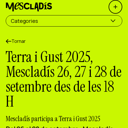
Open 
Productora social
Categories
Productora d'experiències
Productora d'ocupació
Tornar
Terra i Gust 2025,
Productora de coneixement
Mescladís 26, 27 i 28 de
Productora cultural
setembre des de les 18
Agenda
H
Els nostres tallers
Blog
Contacte
Mescladís participa a Terra i Gust 2025