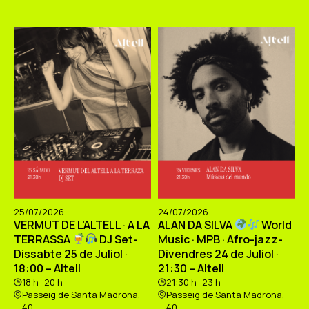
25/07/2026
24/07/2026
VERMUT DE L'ALTELL · A LA
ALAN DA SILVA
World
TERRASSA
DJ Set-
Music · MPB · Afro-jazz-
Dissabte 25 de Juliol ·
Divendres 24 de Juliol ·
18:00 – Altell
21:30 – Altell
18 h -20 h
21:30 h -23 h
Passeig de Santa Madrona,
Passeig de Santa Madrona,
40
40