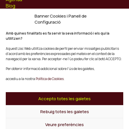
Blog
Contacte
Banner Cookies i Panell de
Configuració
Segueix-nos
Facebook
Amb quines finalitats es fa servir la seva informació i els qui la
utilitzen?
Instagram
Youtube
Aquest Lloc Web utilitza cookies de perfil per enviar missatges publicitaris
Twitter/X
d'acord amb les preferències expressades pel mateix en el context de la
navegació per la xarxa. Per acceptar-ne l'ús podeu fer clic al botó ACCEPTO.
© Mescladís 2026
Per obtenir informació addicional sobre l'ús de les galetes,
FAQ
accediu a la nostra
Política de Cookies.
Avís legal
Política de privadesa i Cookies
Termes i Condicions de Compra
Accepto totes les galetes
Canal de Denúncies
Rebuig totes les galetes
Tornar a l'inici
Veure preferències