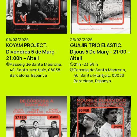
06/03/2026
28/02/2026
KOYAM PROJECT.
GUAJIR TRIO ELÀSTIC.
Divendres 6 de Març ·
Dijous 5 De Març – 21:00 –
21:00h – Altell
Altell
Passeig de Santa Madrona,
21 h -23:59 h
40, Sants-Montjuïc, 08038
Passeig de Santa Madrona,
Barcelona, Espanya
40, Sants-Montjuïc, 08038
Barcelona, Espanya