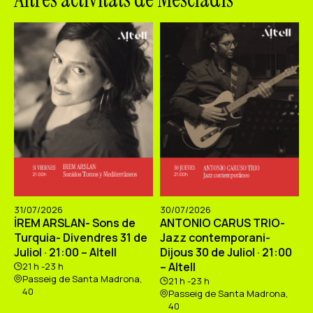
31/07/2026
30/07/2026
İREM ARSLAN- Sons de
ANTONIO CARUS TRIO-
Turquia- Divendres 31 de
Jazz contemporani-
Juliol · 21:00 – Altell
Dijous 30 de Juliol · 21:00
– Altell
21 h -23 h
Passeig de Santa Madrona,
21 h -23 h
40
Passeig de Santa Madrona,
40