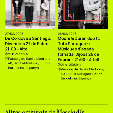
27/02/2026
26/02/2026
De Còrdova a Santiago.
Moure & Durán duo ft.
Divendres 27 de Febrer –
Toto Parraguez:
21:00 – Altell
Músiques d'anada i
tornada. Dijous 26 de
21 h -23:59 h
Passeig de Santa Madrona,
Febrer – 21:00 – Altell
40, Sants-Montjuïc, 08038
21 h -23:59 h
Barcelona, Espanya
Passeig de Santa Madrona,
40, Sants-Montjuïc, 08038
Barcelona, Espanya
Altres activitats de Mescladís