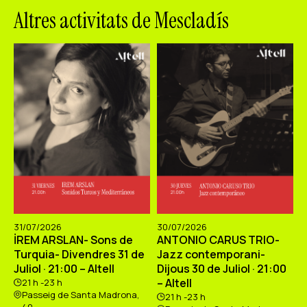
Altres activitats de Mescladís
31/07/2026
30/07/2026
İREM ARSLAN- Sons de
ANTONIO CARUS TRIO-
Turquia- Divendres 31 de
Jazz contemporani-
Juliol · 21:00 – Altell
Dijous 30 de Juliol · 21:00
– Altell
21 h -23 h
Passeig de Santa Madrona,
21 h -23 h
40