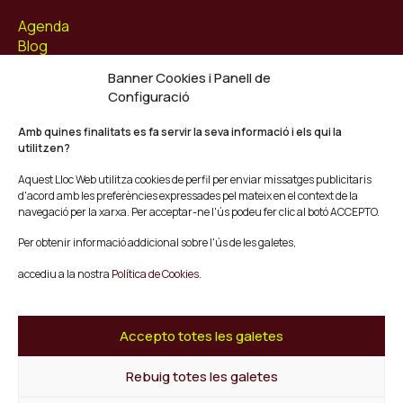
Agenda
Blog
Contacte
Banner Cookies i Panell de
Configuració
Segueix-nos
Facebook
Amb quines finalitats es fa servir la seva informació i els qui la
utilitzen?
Instagram
Youtube
Aquest Lloc Web utilitza cookies de perfil per enviar missatges publicitaris
Twitter/X
d'acord amb les preferències expressades pel mateix en el context de la
navegació per la xarxa. Per acceptar-ne l'ús podeu fer clic al botó ACCEPTO.
© Mescladís 2026
Per obtenir informació addicional sobre l'ús de les galetes,
FAQ
accediu a la nostra
Política de Cookies.
Avís legal
Política de privadesa i Cookies
Termes i Condicions de Compra
Accepto totes les galetes
Canal de Denúncies
Rebuig totes les galetes
Tornar a l'inici