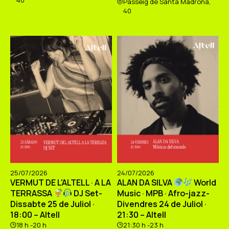
Passeig de Santa Madrona,
40
25/07/2026
24/07/2026
VERMUT DE L'ALTELL · A LA
ALAN DA SILVA
World
TERRASSA
DJ Set-
Music · MPB · Afro-jazz-
Dissabte 25 de Juliol ·
Divendres 24 de Juliol ·
18:00 – Altell
21:30 – Altell
18 h -20 h
21:30 h -23 h