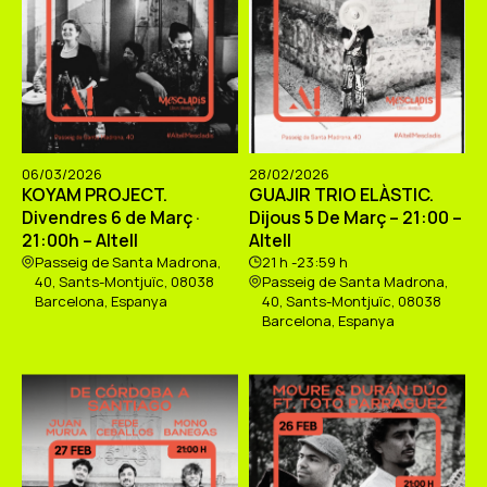
06/03/2026
28/02/2026
KOYAM PROJECT.
GUAJIR TRIO ELÀSTIC.
Divendres 6 de Març ·
Dijous 5 De Març – 21:00 –
21:00h – Altell
Altell
Passeig de Santa Madrona,
21 h -23:59 h
40, Sants-Montjuïc, 08038
Passeig de Santa Madrona,
Barcelona, Espanya
40, Sants-Montjuïc, 08038
Barcelona, Espanya