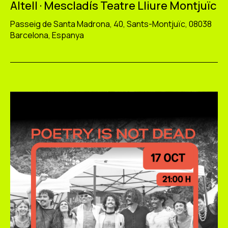
Altell · Mescladís Teatre Lliure Montjuïc
Passeig de Santa Madrona, 40, Sants-Montjuïc, 08038
Barcelona, Espanya