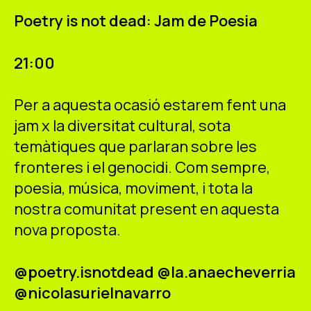
ES
CA
EN
Poetry is not dead: Jam de Poesia
Facebook
Instagram
Youtube
Twitter/X
21:00
Per a aquesta ocasió estarem fent una
jam x la diversitat cultural, sota
temàtiques que parlaran sobre les
fronteres i el genocidi. Com sempre,
poesia, música, moviment, i tota la
nostra comunitat present en aquesta
nova proposta.
@poetry.isnotdead @la.anaecheverria
@nicolasurielnavarro