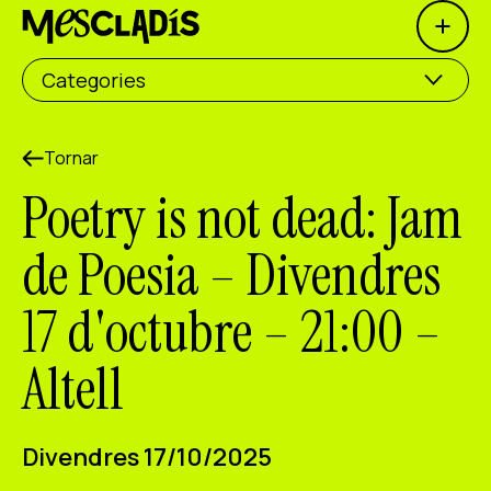
Open 
Productora social
Categories
Productora d'experiències
Productora d'ocupació
Tornar
Poetry is not dead: Jam
Productora de coneixement
de Poesia – Divendres
Productora cultural
17 d'octubre – 21:00 –
Agenda
Altell
Els nostres tallers
Blog
Contacte
Divendres 17/10/2025