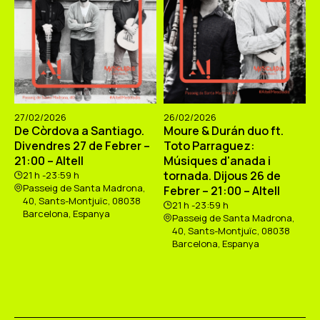
27/02/2026
26/02/2026
De Còrdova a Santiago.
Moure & Durán duo ft.
Divendres 27 de Febrer –
Toto Parraguez:
21:00 – Altell
Músiques d'anada i
tornada. Dijous 26 de
21 h -23:59 h
Passeig de Santa Madrona,
Febrer – 21:00 – Altell
40, Sants-Montjuïc, 08038
21 h -23:59 h
Barcelona, Espanya
Passeig de Santa Madrona,
40, Sants-Montjuïc, 08038
Barcelona, Espanya