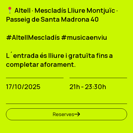
Altell · Mescladís Lliure Montjuïc ·
Passeig de Santa Madrona 40
#AltellMescladís #musicaenviu
L´entrada és lliure i gratuïta fins a
completar aforament.
17/10/2025
21h - 23:30h
Reserves