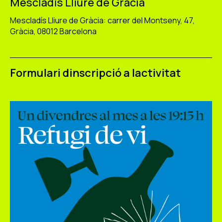
Mescladís Lliure de Gràcia
Mescladís Lliure de Gràcia: carrer del Montseny, 47,
Gràcia, 08012 Barcelona
Formulari dinscripció a lactivitat