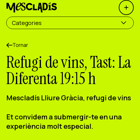
Open 
Productora social
Categories
Productora d'experiències
Productora d'ocupació
Tornar
Refugi de vins, Tast: La
Productora de coneixement
Diferenta 19:15 h
Productora cultural
Agenda
Mescladís Lliure Gràcia, refugi de vins
Els nostres tallers
Et convidem a submergir-te en una
Blog
experiència molt especial.
Contacte