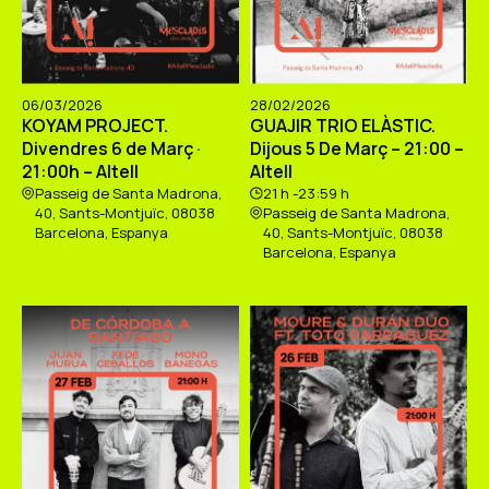
06/03/2026
28/02/2026
KOYAM PROJECT.
GUAJIR TRIO ELÀSTIC.
Divendres 6 de Març ·
Dijous 5 De Març – 21:00 –
21:00h – Altell
Altell
Passeig de Santa Madrona,
21 h -23:59 h
40, Sants-Montjuïc, 08038
Passeig de Santa Madrona,
Barcelona, Espanya
40, Sants-Montjuïc, 08038
Barcelona, Espanya