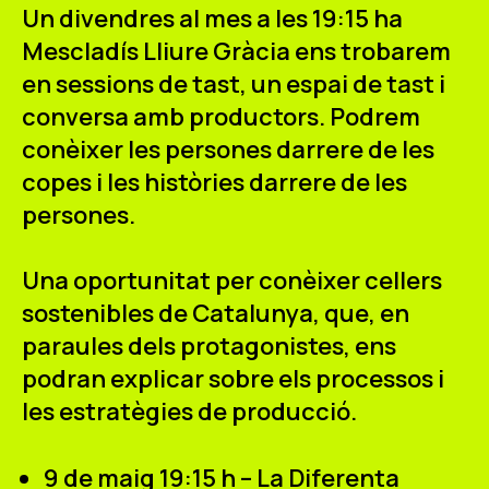
ES
CA
EN
Un divendres al mes a les 19:15 ha
Mescladís Lliure Gràcia ens trobarem
en sessions de tast, un espai de tast i
Facebook
Instagram
Youtube
Twitter/X
conversa amb productors. Podrem
conèixer les persones darrere de les
copes i les històries darrere de les
persones.
Una oportunitat per conèixer cellers
sostenibles de Catalunya, que, en
paraules dels protagonistes, ens
podran explicar sobre els processos i
les estratègies de producció.
9 de maig 19:15 h – La Diferenta