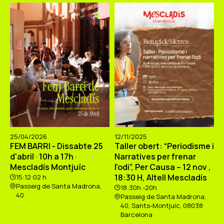
25/04/2026
12/11/2025
FEM BARRI - Dissabte 25
Taller obert: “Periodisme i
d'abril · 10h a 17h ·
Narratives per frenar
Mescladís Montjuïc
l'odi”, Per Causa – 12 nov ,
18:30 H, Altell Mescladís
15:12:02 h
Passeig de Santa Madrona,
18:30h -20h
40
Passeig de Santa Madrona,
40, Sants-Montjuïc, 08038
Barcelona