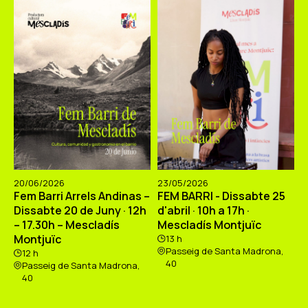
20/06/2026
23/05/2026
Fem Barri Arrels Andinas –
FEM BARRI - Dissabte 25
Dissabte 20 de Juny · 12h
d'abril · 10h a 17h ·
– 17.30h – Mescladís
Mescladís Montjuïc
Montjuïc
13 h
Passeig de Santa Madrona,
12 h
40
Passeig de Santa Madrona,
40