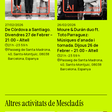
27/02/2026
26/02/2026
De Còrdova a Santiago.
Moure & Durán duo ft.
Divendres 27 de Febrer –
Toto Parraguez:
21:00 – Altell
Músiques d'anada i
tornada. Dijous 26 de
21 h -23:59 h
Passeig de Santa Madrona,
Febrer – 21:00 – Altell
40, Sants-Montjuïc, 08038
21 h -23:59 h
Barcelona, Espanya
Passeig de Santa Madrona,
40, Sants-Montjuïc, 08038
Barcelona, Espanya
Altres activitats de Mescladís