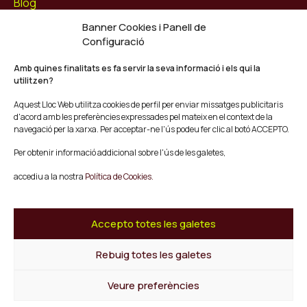
Blog
Contacte
Banner Cookies i Panell de
Configuració
Segueix-nos
Facebook
Amb quines finalitats es fa servir la seva informació i els qui la
utilitzen?
Instagram
Youtube
Aquest Lloc Web utilitza cookies de perfil per enviar missatges publicitaris
Twitter/X
d'acord amb les preferències expressades pel mateix en el context de la
navegació per la xarxa. Per acceptar-ne l'ús podeu fer clic al botó ACCEPTO.
© Mescladís 2026
Per obtenir informació addicional sobre l'ús de les galetes,
FAQ
accediu a la nostra
Política de Cookies.
Avís legal
Política de privadesa i Cookies
Termes i Condicions de Compra
Accepto totes les galetes
Canal de Denúncies
Rebuig totes les galetes
Tornar a l'inici
Veure preferències