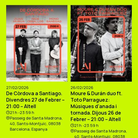
27/02/2026
26/02/2026
De Còrdova a Santiago.
Moure & Durán duo ft.
Divendres 27 de Febrer –
Toto Parraguez:
21:00 – Altell
Músiques d'anada i
tornada. Dijous 26 de
21 h -23:59 h
Passeig de Santa Madrona,
Febrer – 21:00 – Altell
40, Sants-Montjuïc, 08038
21 h -23:59 h
Barcelona, Espanya
Passeig de Santa Madrona,
40, Sants-Montjuïc, 08038