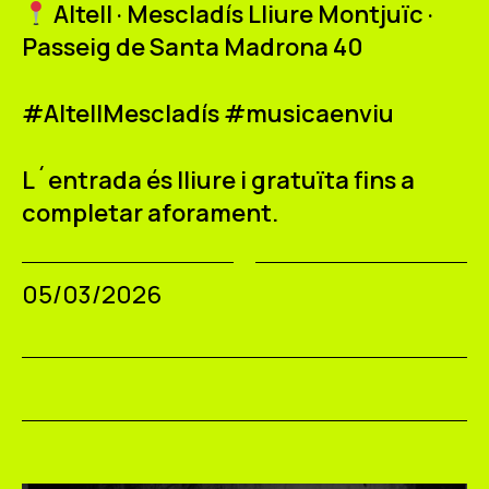
Altell · Mescladís Lliure Montjuïc ·
Passeig de Santa Madrona 40
#AltellMescladís #musicaenviu
L´entrada és lliure i gratuïta fins a
completar aforament.
05/03/2026