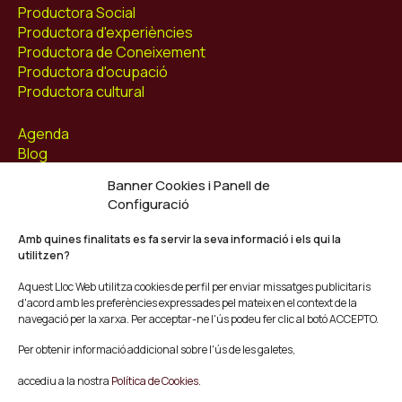
Productora Social
Productora d'experiències
Productora de Coneixement
Productora d'ocupació
Productora cultural
Agenda
Blog
Contacte
Banner Cookies i Panell de
Configuració
Segueix-nos
Facebook
Amb quines finalitats es fa servir la seva informació i els qui la
utilitzen?
Instagram
Youtube
Aquest Lloc Web utilitza cookies de perfil per enviar missatges publicitaris
Twitter/X
d'acord amb les preferències expressades pel mateix en el context de la
navegació per la xarxa. Per acceptar-ne l'ús podeu fer clic al botó ACCEPTO.
© Mescladís 2026
Per obtenir informació addicional sobre l'ús de les galetes,
FAQ
accediu a la nostra
Política de Cookies.
Avís legal