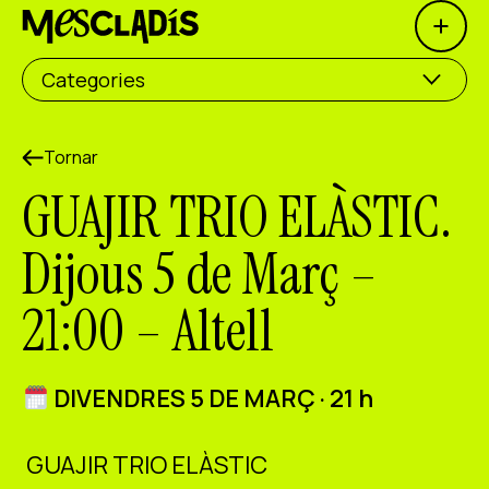
Open 
Productora social
Categories
Productora d'experiències
Productora d'ocupació
Tornar
GUAJIR TRIO ELÀSTIC.
Productora de coneixement
Dijous 5 de Març –
Productora cultural
21:00 – Altell
Agenda
Els nostres tallers
DIVENDRES 5 DE MARÇ · 21 h
Blog
Contacte
GUAJIR TRIO ELÀSTIC