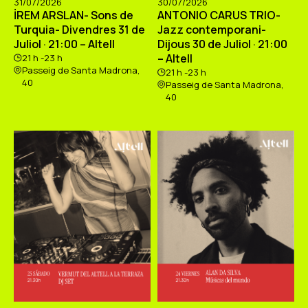
31/07/2026
30/07/2026
İREM ARSLAN- Sons de
ANTONIO CARUS TRIO-
Turquia- Divendres 31 de
Jazz contemporani-
Juliol · 21:00 – Altell
Dijous 30 de Juliol · 21:00
– Altell
21 h -23 h
Passeig de Santa Madrona,
21 h -23 h
40
Passeig de Santa Madrona,
40