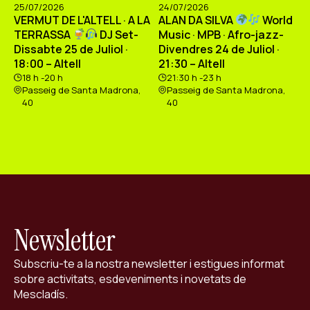
25/07/2026
24/07/2026
VERMUT DE L'ALTELL · A LA
ALAN DA SILVA
World
TERRASSA
DJ Set-
Music · MPB · Afro-jazz-
Dissabte 25 de Juliol ·
Divendres 24 de Juliol ·
18:00 – Altell
21:30 – Altell
18 h -20 h
21:30 h -23 h
Passeig de Santa Madrona,
Passeig de Santa Madrona,
40
40
Newsletter
Subscriu-te a la nostra newsletter i estigues informat
sobre activitats, esdeveniments i novetats de
Mescladís.