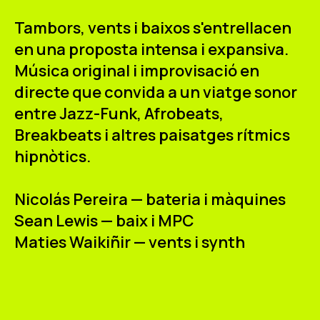
ES
CA
EN
Tambors, vents i baixos s'entrellacen
en una proposta intensa i expansiva.
Facebook
Instagram
Youtube
Twitter/X
Música original i improvisació en
directe que convida a un viatge sonor
entre Jazz-Funk, Afrobeats,
Breakbeats i altres paisatges rítmics
hipnòtics.
Nicolás Pereira — bateria i màquines
Sean Lewis — baix i MPC
Maties Waikiñir — vents i synth