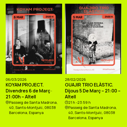
06/03/2026
28/02/2026
KOYAM PROJECT.
GUAJIR TRIO ELÀSTIC.
Divendres 6 de Març ·
Dijous 5 De Març – 21:00 –
21:00h – Altell
Altell
Passeig de Santa Madrona,
21 h -23:59 h
40, Sants-Montjuïc, 08038
Passeig de Santa Madrona,
Barcelona, Espanya
40, Sants-Montjuïc, 08038
Barcelona, Espanya