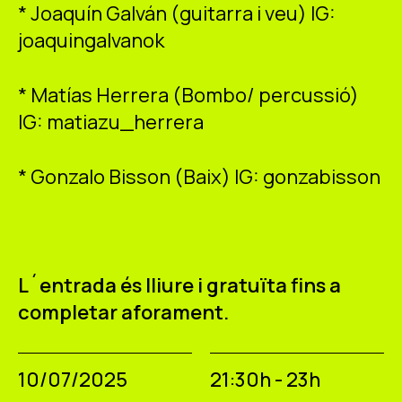
* Joaquín Galván (guitarra i veu) IG:
joaquingalvanok
* Matías Herrera (Bombo/ percussió)
IG: matiazu_herrera
* Gonzalo Bisson (Baix) IG: gonzabisson
L´entrada és lliure i gratuïta fins a
completar aforament.
10/07/2025
21:30h - 23h