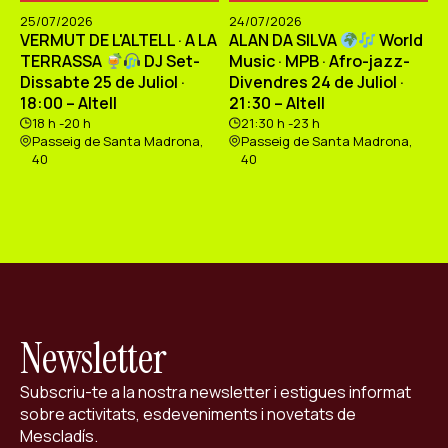
25/07/2026
24/07/2026
VERMUT DE L'ALTELL · A LA
ALAN DA SILVA
World
TERRASSA
DJ Set-
Music · MPB · Afro-jazz-
Dissabte 25 de Juliol ·
Divendres 24 de Juliol ·
18:00 – Altell
21:30 – Altell
18 h -20 h
21:30 h -23 h
Passeig de Santa Madrona,
Passeig de Santa Madrona,
40
40
Newsletter
Subscriu-te a la nostra newsletter i estigues informat
sobre activitats, esdeveniments i novetats de
Mescladís.