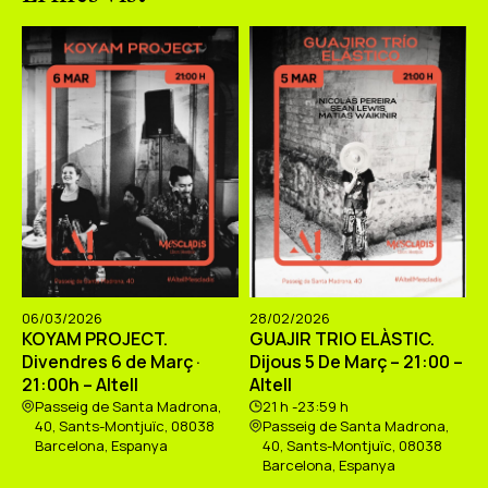
06/03/2026
28/02/2026
KOYAM PROJECT.
GUAJIR TRIO ELÀSTIC.
Divendres 6 de Març ·
Dijous 5 De Març – 21:00 –
21:00h – Altell
Altell
Passeig de Santa Madrona,
21 h -23:59 h
40, Sants-Montjuïc, 08038
Passeig de Santa Madrona,
Barcelona, Espanya
40, Sants-Montjuïc, 08038
Barcelona, Espanya