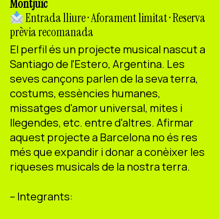
Montjuïc
ES
CA
EN
Entrada lliure · Aforament limitat · Reserva
prèvia recomanada
Facebook
Instagram
Youtube
Twitter/X
El perfil és un projecte musical nascut a
Santiago de l'Estero, Argentina. Les
seves cançons parlen de la seva terra,
costums, essències humanes,
missatges d'amor universal, mites i
llegendes, etc. entre d'altres. Afirmar
aquest projecte a Barcelona no és res
més que expandir i donar a conèixer les
riqueses musicals de la nostra terra.
– Integrants: