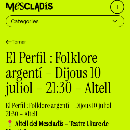
Open 
Productora social
Categories
Productora d'experiències
Productora d'ocupació
Tornar
El Perfil : Folklore
Productora de coneixement
argentí – Dijous 10
Productora cultural
juliol – 21:30 – Altell
Agenda
Els nostres tallers
El Perfil : Folklore argentí – Dijous 10 juliol –
Blog
21:30 – Altell
Contacte
Altell del Mescladís – Teatre Lliure de