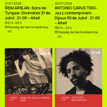
31/07/2026
30/07/2026
İREM ARSLAN- Sons de
ANTONIO CARUS TRIO-
Turquia- Divendres 31 de
Jazz contemporani-
Juliol · 21:00 – Altell
Dijous 30 de Juliol · 21:00
– Altell
21 h -23 h
Passeig de Santa Madrona,
21 h -23 h
40
Passeig de Santa Madrona,
40