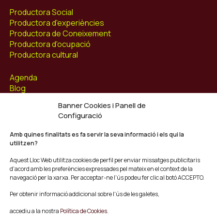
Productora Social
Productora d'experiències
Productora de Coneixement
Productora d'ocupació
Productora cultural
Agenda
Blog
Contacte
Banner Cookies i Panell de
Configuració
Segueix-nos
Facebook
Amb quines finalitats es fa servir la seva informació i els qui la
utilitzen?
Instagram
Youtube
Aquest Lloc Web utilitza cookies de perfil per enviar missatges publicitaris
Twitter/X
d'acord amb les preferències expressades pel mateix en el context de la
navegació per la xarxa. Per acceptar-ne l'ús podeu fer clic al botó ACCEPTO.
© Mescladís 2026
Per obtenir informació addicional sobre l'ús de les galetes,
FAQ
accediu a la nostra
Política de Cookies.
Avís legal