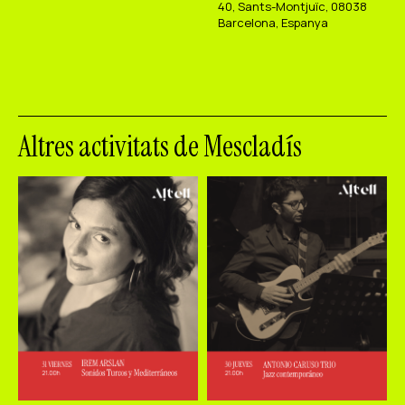
40, Sants-Montjuïc, 08038
Barcelona, Espanya
Altres activitats de Mescladís