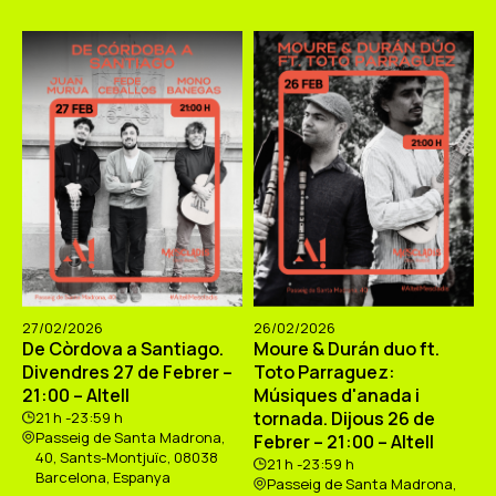
27/02/2026
26/02/2026
De Còrdova a Santiago.
Moure & Durán duo ft.
Divendres 27 de Febrer –
Toto Parraguez:
21:00 – Altell
Músiques d'anada i
tornada. Dijous 26 de
21 h -23:59 h
Passeig de Santa Madrona,
Febrer – 21:00 – Altell
40, Sants-Montjuïc, 08038
21 h -23:59 h
Barcelona, Espanya
Passeig de Santa Madrona,