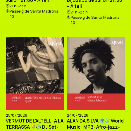
Juliol · 21:00 – Altell
Dijous 30 de Juliol · 21:00
– Altell
21 h -23 h
Passeig de Santa Madrona,
21 h -23 h
40
Passeig de Santa Madrona,
40
25/07/2026
24/07/2026
VERMUT DE L'ALTELL · A LA
ALAN DA SILVA
World
TERRASSA
DJ Set-
Music · MPB · Afro-jazz-