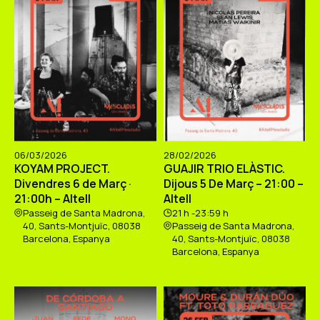
06/03/2026
28/02/2026
KOYAM PROJECT.
GUAJIR TRIO ELÀSTIC.
Divendres 6 de Març ·
Dijous 5 De Març – 21:00 –
21:00h – Altell
Altell
Passeig de Santa Madrona,
21 h -23:59 h
40, Sants-Montjuïc, 08038
Passeig de Santa Madrona,
Barcelona, Espanya
40, Sants-Montjuïc, 08038
Barcelona, Espanya