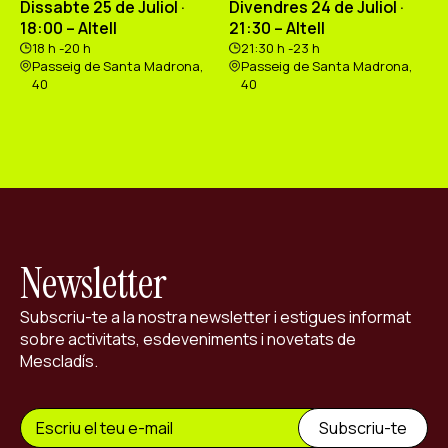
Dissabte 25 de Juliol ·
Divendres 24 de Juliol ·
18:00 – Altell
21:30 – Altell
18 h -20 h
21:30 h -23 h
Passeig de Santa Madrona,
Passeig de Santa Madrona,
40
40
Newsletter
Subscriu-te a la nostra newsletter i estigues informat
sobre activitats, esdeveniments i novetats de
Mescladís.