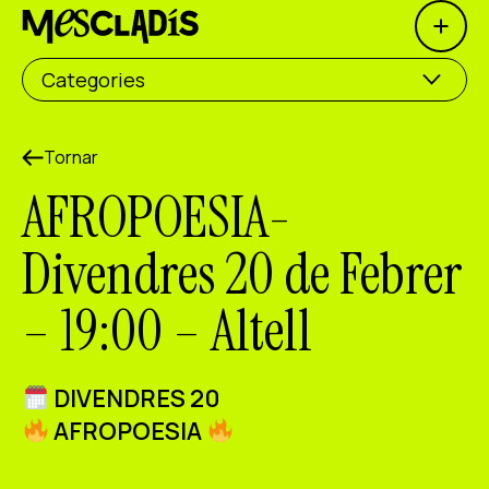
Open 
Productora social
Categories
Productora d'experiències
Productora d'ocupació
Tornar
AFROPOESIA-
Productora de coneixement
Divendres 20 de Febrer
Productora cultural
– 19:00 – Altell
Agenda
Els nostres tallers
DIVENDRES 20
Blog
AFROPOESIA
Contacte