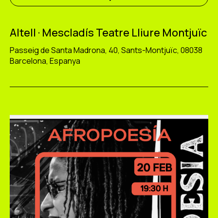
Altell · Mescladís Teatre Lliure Montjuïc
Passeig de Santa Madrona, 40, Sants-Montjuïc, 08038
Barcelona, Espanya