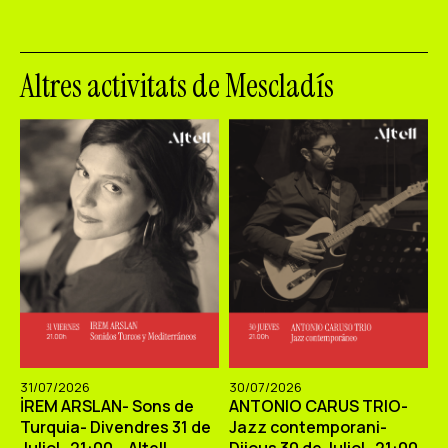
Altres activitats de Mescladís
31/07/2026
30/07/2026
İREM ARSLAN- Sons de
ANTONIO CARUS TRIO-
Turquia- Divendres 31 de
Jazz contemporani-