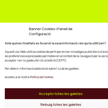
Banner Cookies i Panell de
Configuració
Amb quines finalitats es fa servir la seva informació i els qui la utilitzen?
Aquest Lloc Web utilitza cookies de perfil per enviar missatges publicitaris d'ac
les preferències expressades pel mateix en el context de la navegació per la xarxa
acceptar-ne l'ús podeu fer clic al botó ACCEPTO.
Per obtenir informació addicional sobre l'ús de les galetes,
accediu a la nostra
Política de Cookies.
Accepto totes les galetes
Rebuig totes les galetes