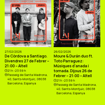
27/02/2026
26/02/2026
De Còrdova a Santiago.
Moure & Durán duo ft.
Divendres 27 de Febrer –
Toto Parraguez:
21:00 – Altell
Músiques d'anada i
tornada. Dijous 26 de
21 h -23:59 h
Passeig de Santa Madrona,
Febrer – 21:00 – Altell
40, Sants-Montjuïc, 08038
21 h -23:59 h
Barcelona, Espanya
Passeig de Santa Madrona,
40, Sants-Montjuïc, 08038
Barcelona, Espanya