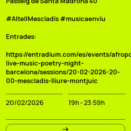
Passeig de Santa Madrona 40
#AltellMescladís #musicaenviu
Entrades:
https://entradium.com/es/events/afropo
live-music-poetry-night-
barcelona/sessions/20-02-2026-20-
00-mescladis-lliure-montjuic
20/02/2026
19h - 23:59h