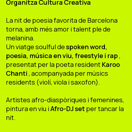
Organitza Cultura Creativa
ES
CA
EN
La nit de poesia favorita de Barcelona
Facebook
Instagram
Youtube
Twi
torna, amb més amor i talent ple de
melanina.
Un viatge soulful de
spoken word,
poesia, música en viu, freestyle i rap
,
presentat per la poeta resident
Karoo
Chanti
, acompanyada per músics
residents (violí, viola i saxofon).
Artistes afro-diaspòriques i femenines,
pintura en viu i
Afro-DJ set
per tancar la
nit.