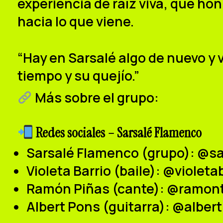
experiencia de raíz viva, que hon
hacia lo que viene.
“Hay en Sarsalé algo de nuevo y v
tiempo y su quejío.”
Más sobre el grupo:
Redes sociales – Sarsalé Flamenco
Sarsalé Flamenco (grupo):
@sa
Violeta Barrio (baile):
@violetab
Ramón Piñas (cante):
@ramont
Albert Pons (guitarra):
@alber