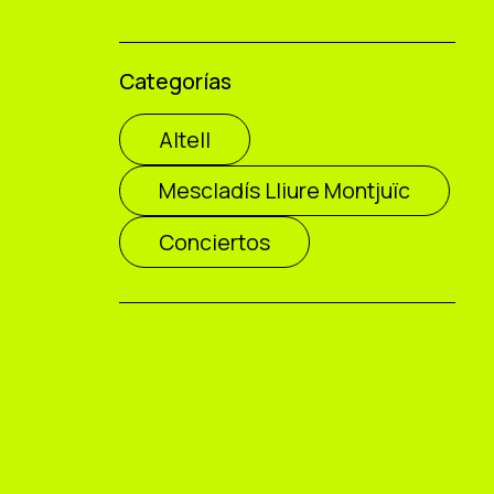
Categorías
Altell
Mescladís Lliure Montjuïc
Conciertos