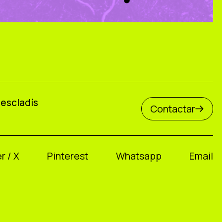
Mescladís
Contactar
r / X
Pinterest
Whatsapp
Email