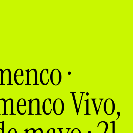
menco ·
menco Vivo,