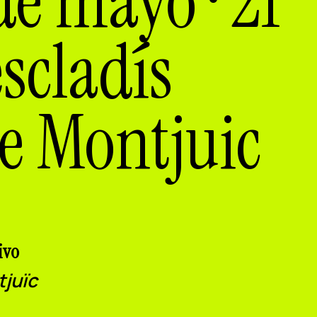
e mayo · 21
escladís
re Montjuic
ivo
tjuïc