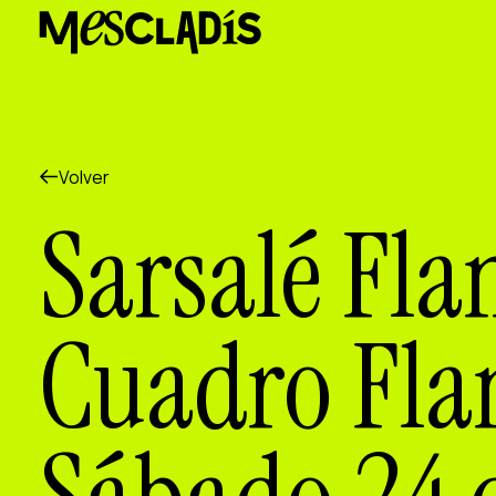
Productora social
Productora de experiencias
Productora de empleo
Productora de conocimiento
Productora cultural
Agenda
Volver
Nuestros talleres
Sarsalé Fla
Blog
Contacto
Cuadro Fla