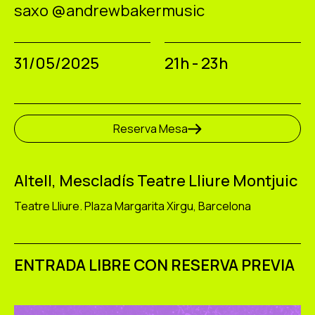
ES
CA
EN
saxo @andrewbakermusic
Facebook
Instagram
Youtube
Twitter/X
31/05/2025
21h - 23h
Reserva Mesa
Altell, Mescladís Teatre Lliure Montjuic
Teatre Lliure. Plaza Margarita Xirgu, Barcelona
ENTRADA LIBRE CON RESERVA PREVIA