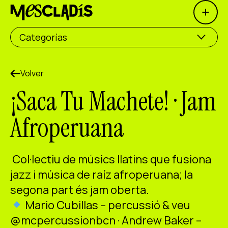
Open 
Productora social
Categorías
Productora de experiencias
Productora de empleo
Volver
¡Saca Tu Machete! · Jam
Productora de conocimiento
Afroperuana
Productora cultural
Agenda
Col·lectiu de músics llatins que fusiona
Nuestros talleres
jazz i música de raíz afroperuana; la
segona part és jam oberta.
Blog
Mario Cubillas – percussió & veu
Contacto
@mcpercussionbcn · Andrew Baker –