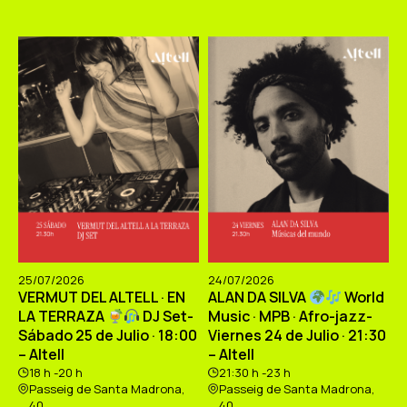
25/07/2026
24/07/2026
VERMUT DEL ALTELL · EN
ALAN DA SILVA
World
LA TERRAZA
DJ Set-
Music · MPB · Afro-jazz-
Sábado 25 de Julio · 18:00
Viernes 24 de Julio · 21:30
– Altell
– Altell
18 h -20 h
21:30 h -23 h
Passeig de Santa Madrona,
Passeig de Santa Madrona,
40
40