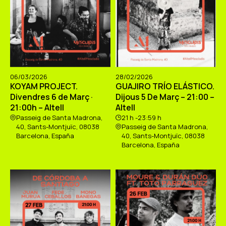
06/03/2026
28/02/2026
KOYAM PROJECT.
GUAJIRO TRÍO ELÁSTICO.
Divendres 6 de Març ·
Dijous 5 De Març – 21:00 –
21:00h – Altell
Altell
Passeig de Santa Madrona,
21 h -23:59 h
40, Sants-Montjuïc, 08038
Passeig de Santa Madrona,
Barcelona, España
40, Sants-Montjuïc, 08038
Barcelona, España