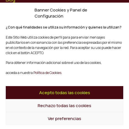
Contacto
Banner Cookies y Panel de
Configuración
Síguenos
Facebook
¿Con qué finalidades se utiliza su información y quienes la utilizan?
Instagram
Este Sitio Web utiliza cookies de perfil para para enviar mensajes
Youtube
publicitarios en consonancia con las preferencias expresadas por el mismo
Twitter/X
en el contexto de la navegación por la red. Para aceptar su uso puede hacer
click en el botón ACEPTO.
© Mescladís 2026
Para obtener información adicional sobre el uso de las cookies,
FAQ
acceda a nuestra
Política de Cookies.
Aviso legal
Política de privacidad y Cookies
Términos y Condiciones de Compra
Acepto todas las cookies
Canal de Denuncias
Rechazo todas las cookies
Volver al inicio
Ver preferencias