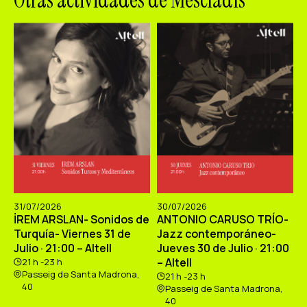
Otras actividades de Mescladís
31/07/2026
30/07/2026
İREM ARSLAN- Sonidos de
ANTONIO CARUSO TRÍO-
Turquía- Viernes 31 de
Jazz contemporáneo-
Julio · 21:00 – Altell
Jueves 30 de Julio · 21:00
– Altell
21 h -23 h
Passeig de Santa Madrona,
21 h -23 h
40
Passeig de Santa Madrona,
40