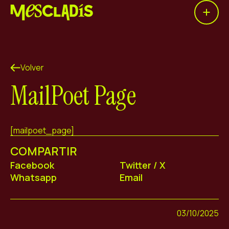
Open 
Productora social
Productora de experiencias
Volver
Productora de empleo
MailPoet Page
Productora de conocimiento
Productora cultural
[mailpoet_page]
COMPARTIR
Agenda
Facebook
Twitter / X
Nuestros talleres
Whatsapp
Email
Blog
Contacto
03/10/2025