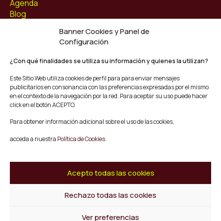
Agenda
Blog
Contacto
Banner Cookies y Panel de
Configuración
Síguenos
Facebook
¿Con qué finalidades se utiliza su información y quienes la utilizan?
Instagram
Este Sitio Web utiliza cookies de perfil para para enviar mensajes
Youtube
publicitarios en consonancia con las preferencias expresadas por el mismo
Twitter/X
en el contexto de la navegación por la red. Para aceptar su uso puede hacer
click en el botón ACEPTO.
© Mescladís 2026
Para obtener información adicional sobre el uso de las cookies,
FAQ
acceda a nuestra
Política de Cookies.
Aviso legal
Política de privacidad y Cookies
Términos y Condiciones de Compra
Acepto todas las cookies
Canal de Denuncias
Rechazo todas las cookies
Volver al inicio
Ver preferencias