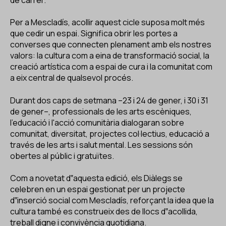
de carrer.
Per a Mescladís, acollir aquest cicle suposa molt més
que cedir un espai. Significa obrir les portes a
converses que connecten plenament amb els nostres
valors: la cultura com a eina de transformació social, la
creació artística com a espai de cura i la comunitat com
a eix central de qualsevol procés.
Durant dos caps de setmana –23 i 24 de gener, i 30 i 31
de gener–, professionals de les arts escèniques,
l'educació i l'acció comunitària dialogaran sobre
comunitat, diversitat, projectes col·lectius, educació a
través de les arts i salut mental. Les sessions són
obertes al públic i gratuïtes.
Com a novetat d‟aquesta edició, els Diàlegs se
celebren en un espai gestionat per un projecte
d‟inserció social com Mescladís, reforçant la idea que la
cultura també es construeix des de llocs d‟acollida,
treball digne i convivència quotidiana.