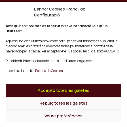
Banner Cookies i Panell de
Agenda
Configuració
Blog
Contacte
Amb quines finalitats es fa servir la seva informació i els qui la
utilitzen?
Segueix-nos
Aquest Lloc Web utilitza cookies de perfil per enviar missatges publicitaris
Facebook
d'acord amb les preferències expressades pel mateix en el context de la
Instagram
navegació per la xarxa. Per acceptar-ne l'ús podeu fer clic al botó ACCEPTO.
Youtube
Per obtenir informació addicional sobre l'ús de les galetes,
Twitter/X
accediu a la nostra
Política de Cookies.
© Mescladís 2026
FAQ
Accepto totes les galetes
Avís legal
Política de privadesa i Cookies
Rebuig totes les galetes
Termes i Condicions de Compra
Canal de Denúncies
Veure preferències
Tornar a l'inici