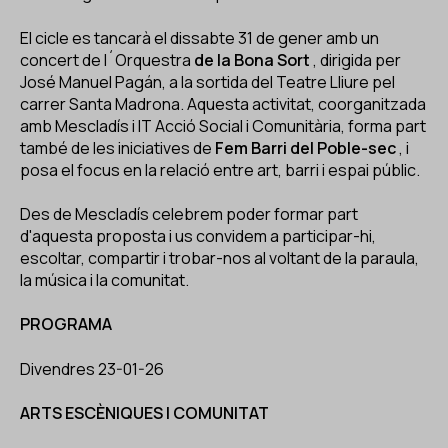
El cicle es tancarà el dissabte 31 de gener amb un
concert de l´Orquestra
de la Bona Sort
, dirigida per
José Manuel Pagán, a la sortida del Teatre Lliure pel
carrer Santa Madrona. Aquesta activitat, coorganitzada
amb Mescladís i IT Acció Social i Comunitària, forma part
també de les iniciatives de
Fem Barri del Poble-sec
, i
posa el focus en la relació entre art, barri i espai públic.
Des de Mescladís celebrem poder formar part
d'aquesta proposta i us convidem a participar-hi,
escoltar, compartir i trobar-nos al voltant de la paraula,
la música i la comunitat.
PROGRAMA
Divendres 23-01-26
ARTS ESCÈNIQUES I COMUNITAT