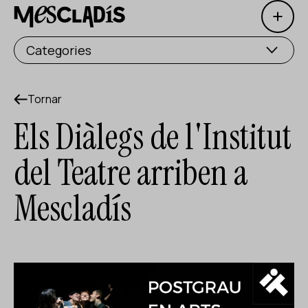
Open 
Productora social
Categories
Productora d'experiències
Productora d'ocupació
Tornar
Els Diàlegs de l'Institut
Productora de coneixement
del Teatre arriben a
Productora cultural
Mescladís
Agenda
Els nostres tallers
Blog
Contacte