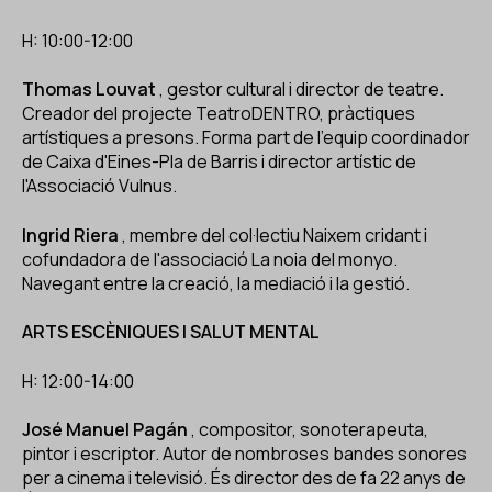
H: 10:00-12:00
Thomas Louvat
, gestor cultural i director de teatre.
Creador del projecte TeatroDENTRO, pràctiques
artístiques a presons. Forma part de l'equip coordinador
de Caixa d'Eines-Pla de Barris i director artístic de
l'Associació Vulnus.
Ingrid Riera
, membre del col·lectiu Naixem cridant i
cofundadora de l'associació La noia del monyo.
Navegant entre la creació, la mediació i la gestió.
ARTS ESCÈNIQUES I SALUT MENTAL
H: 12:00-14:00
José Manuel Pagán
, compositor, sonoterapeuta,
pintor i escriptor. Autor de nombroses bandes sonores
per a cinema i televisió. És director des de fa 22 anys de