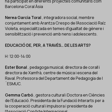
ha participat en diferents projectes comunitaris com
Barcelona Coral Àsia
Nerea García Toral
, integradora social, membre
conjuntament amb Arantza Crespo de l'Associació Raíz
Violeta, especialitzada en temes d'igualtat de gènere i
sensibilització i prevenció amb nens i adolescents.
EDUCACIÓ DE, PER, A TRAVÉS… DE LES ARTS?
H: 12:00-14:00
Ester Bonal
, pedagoga musical, directora de corall i
directora de Xamfrà, centre de música i escena del
Raval. Professora del Departament de Pedagogia de l
´ESMUC.
Gemma Carbó
, gestora cultural i Doctora en Ciències
de l'Educació. Presidenta de la Fundació Interarts per a
la cooperació cultural i impulsora i presidenta de
l'Associació ConArte Internacional.