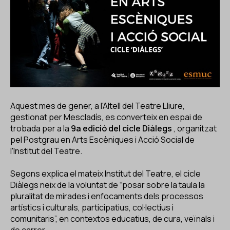
ES
CA
EN
Facebook
Instagram
Youtube
Twitter/X
Aquest mes de gener, a l'Altell del Teatre Lliure,
gestionat per Mescladís, es converteix en espai de
trobada per a la
9a edició del cicle Diàlegs
, organitzat
pel Postgrau en Arts Escèniques i Acció Social de
l'Institut del Teatre.
Segons explica el mateix Institut del Teatre, el cicle
Diàlegs neix de la voluntat de “posar sobre la taula la
pluralitat de mirades i enfocaments dels processos
artístics i culturals, participatius, col·lectius i
comunitaris”, en contextos educatius, de cura, veïnals i