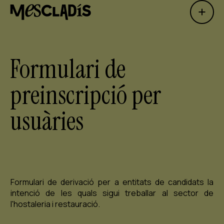
Open 
Productora social
Productora d'experiències
Formulari de
Productora d'ocupació
preinscripció per
Productora de coneixement
usuàries
Productora cultural
Agenda
Els nostres tallers
Formulari de derivació per a entitats de candidats la
Blog
intenció de les quals sigui treballar al sector de
Contacte
l'hostaleria i restauració.