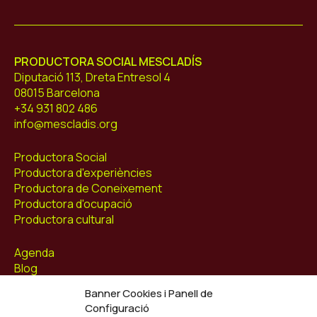
Mescladís
PRODUCTORA SOCIAL MESCLADÍS
Diputació 113, Dreta Entresol 4
08015 Barcelona
+34 931 802 486
info@mescladis.org
Productora Social
Productora d'experiències
Productora de Coneixement
Productora d'ocupació
Productora cultural
Agenda
Blog
Contacte
Banner Cookies i Panell de
Configuració
Segueix-nos