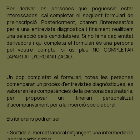
ES
CA
EN
Per derivar les persones que poguessin estar
interessades, cal completar el següent formulari de
preinscripció. Posteriorment, citarem l'interessat/da
Facebook
Instagram
Youtube
Twitter/X
per a una entrevista diagnòstica i finalment realitzem
una selecció dels candidats/es. Si no hi ha cap entitat
derivadora i qui completa el formulari és una persona
pel vostre compte, si us plau NO COMPLETAR
L'APARTAT D'ORGANITZACIÓ.
Un cop completat el formulari, totes les persones
començaran un procés d'entrevistes diagnòstiques, es
valoraran les competències de la persona destinatària,
per proposar un itinerari personalitzat
d'acompanyament per a la inserció sociolaboral.
Els itineraris podran ser:
- Sortida al mercat laboral mitjançant una intermediació
laboral participativa