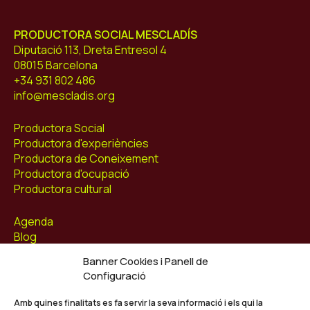
PRODUCTORA SOCIAL MESCLADÍS
Diputació 113, Dreta Entresol 4
08015 Barcelona
+34 931 802 486
info@mescladis.org
Productora Social
Productora d'experiències
Productora de Coneixement
Productora d'ocupació
Productora cultural
Agenda
Blog
Contacte
Banner Cookies i Panell de
Configuració
Segueix-nos
Facebook
Amb quines finalitats es fa servir la seva informació i els qui la