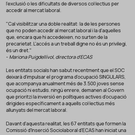
l'exclusió o les dificultats de diversos col·lectius per
accedir al mercat laboral.
"Cal visibilitzar una doble realitat: la de les persones
que no poden accedir al mercat laboral i la d'aquelles
que, encara que hi accedeixen, no surten de la
precarietat. L'accés a un treball digne no és un privilegi,
és un dret."
-
Mariona Puigdellívol, directora d'ECAS
Les entitats socials han sabut recentment que el SOC
deixarà d'impulsar el programa d'ocupació SINGULARS,
que acompanya anualment més de 3.500 joves sense
ocupació ni estudis. ningú enrere, demanen al Govern
que prioritzi la inversió en polítiques actives d'ocupació
dirigides específicament a aquells col·lectius més
allunyats del mercat laboral.
Davant d'aquesta realitat, les 67 entitats que formen la
Comissió d'Inserció Sociolaboral d'ECAS han iniciat una