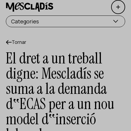
Open 
Productora social
Categories
Productora d'experiències
Productora d'ocupació
Tornar
El dret a un treball
Productora de coneixement
digne: Mescladís se
Productora cultural
suma a la demanda
Agenda
d‟ECAS per a un nou
Els nostres tallers
Blog
model d‟inserció
Contacte