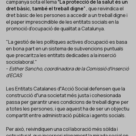
campanya sota el lema
“La protecció de la salut és un
dret bàsic, també el treball digne”
, que reivindica el
dret bàsic de les persones a accedir a un treball digne i
el paper imprescindible de les entitats socials en la
promoció d'ocupació de qualitat a Catalunya.
"La gestió de les polítiques actives d'ocupació es basa
en bona part en un sistema de subvencions puntuals
que precaritza les entitats dedicades a la inserció
sociolaboral."
-
Esther Sancho, coordinadora de la Comissió d'Inserció
d'ECAS
Les Entitats Catalanes d‟Acció Social defensen que la
construcció d‟una societat més justa i cohesionada
passa per garantir unes condicions de treball digne per
a totes les persones, i que aquest ha de ser un objectiu
compartit entre administració pública i agents socials.
Per això, reivindiquen una col·laboració més sòlida i
estructural, que incorpori plenament la mirada social en