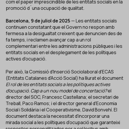
com el paper imprescindible de les entitats socials en la
promoció d´una ocupació de qualitat.
Barcelona, 9 de juliol de 2025
— Les entitats socials
continuen constatant que el Govern no respon amb
fermesa a la desigualtat creixent que denuncien des de
fa temps, i reclamen avançar cap a un rol
complementari entre les administracions públiques i les
entitats socials en el desplegament de les polítiques
actives d'ocupació.
Per això, la Comissió d'Inserció Sociolaboral d'ECAS
(Entitats Catalanes d'Acció Social) ha lliurat el document
El rol de les entitats socials a les polítiques actives
d'ocupació. Cap a un nou model de concertació?
el
director del SOC, Francesc Castellana; el secretari de
Treball, Paco Ramos; i el director general d'Economia
Social i Solidària i el Cooperativisme, David Bonvehí. El
document destaca la necessitat d'incorporar una
mirada social a les polítiques d'ocupació que garanteixi
respostes personalitzades per a col·lectius amb