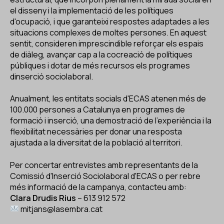
el disseny i la implementació de les polítiques
d'ocupació, i que garanteixi respostes adaptades a les
situacions complexes de moltes persones. En aquest
sentit, consideren imprescindible reforçar els espais
de diàleg, avançar cap a la cocreació de polítiques
públiques i dotar de més recursos els programes
dinserció sociolaboral.
Anualment, les entitats socials d'ECAS atenen més de
100.000 persones a Catalunya en programes de
formació i inserció, una demostració de l'experiència i la
flexibilitat necessàries per donar una resposta
ajustada a la diversitat de la població al territori.
Per concertar entrevistes amb representants de la
Comissió d'Inserció Sociolaboral d'ECAS o per rebre
més informació de la campanya, contacteu amb:
Clara Drudis Rius
– 613 912 572
mitjans@lasembra.cat