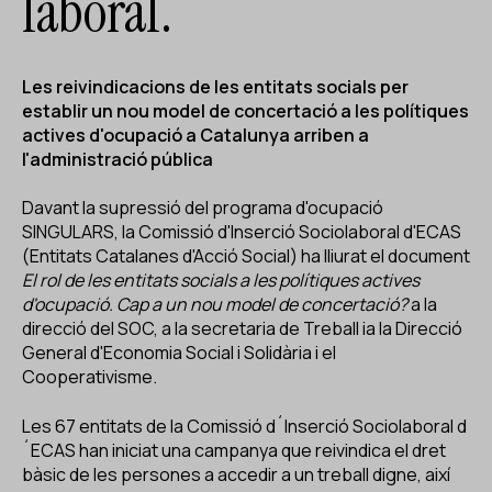
laboral.
ES
CA
EN
Facebook
Instagram
Youtube
Twitter/X
Les reivindicacions de les entitats socials per
establir un nou model de concertació a les polítiques
actives d'ocupació a Catalunya arriben a
l'administració pública
Davant la supressió del programa d'ocupació
SINGULARS, la Comissió d'Inserció Sociolaboral d'ECAS
(Entitats Catalanes d'Acció Social) ha lliurat el document
El rol de les entitats socials a les polítiques actives
d'ocupació. Cap a un nou model de concertació?
a la
direcció del SOC, a la secretaria de Treball ia la Direcció
General d'Economia Social i Solidària i el
Cooperativisme.
Les 67 entitats de la Comissió d´Inserció Sociolaboral d
´ECAS han iniciat una campanya que reivindica el dret
bàsic de les persones a accedir a un treball digne, així