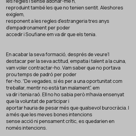
les regles i sense adonar-me'n,
ES
CA
EN
reproduint també les que no tenien sentit. Aleshores
exigíem,
responent a les regles d'estrangeria tres anys
Facebook
Instagram
Youtube
Twitter/X
d'empadronament per poder
accedir i Soufiane em va dir que els tenia.
En acabar la seva formació, després de veure'l
destacar per la seva actitud, empatia i talent a la cuina,
vam voler contractar-ho. Vam saber que no portava
prou temps de padró per poder
fer-ho. “De vegades, si és per a una oportunitat com
treballar, mentir no està tan malament”, em
va dir i tenia raó. Ell no ho sabia però m'havia ensenyat
que la voluntat de participar i
aportar hauria de pesar més que qualsevol burocràcia. I
a més que les meves bones intencions
sense acció ni pensament crític, es quedarien en
només intencions.