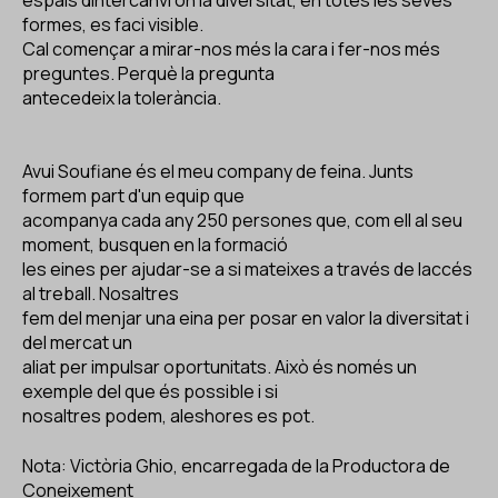
espais dintercanvi on la diversitat, en totes les seves
formes, es faci visible.
Cal començar a mirar-nos més la cara i fer-nos més
preguntes. Perquè la pregunta
antecedeix la tolerància.
Avui Soufiane és el meu company de feina. Junts
formem part d'un equip que
acompanya cada any 250 persones que, com ell al seu
moment, busquen en la formació
les eines per ajudar-se a si mateixes a través de laccés
al treball. Nosaltres
fem del menjar una eina per posar en valor la diversitat i
del mercat un
aliat per impulsar oportunitats. Això és només un
exemple del que és possible i si
nosaltres podem, aleshores es pot.
Nota: Victòria Ghio, encarregada de la Productora de
Coneixement