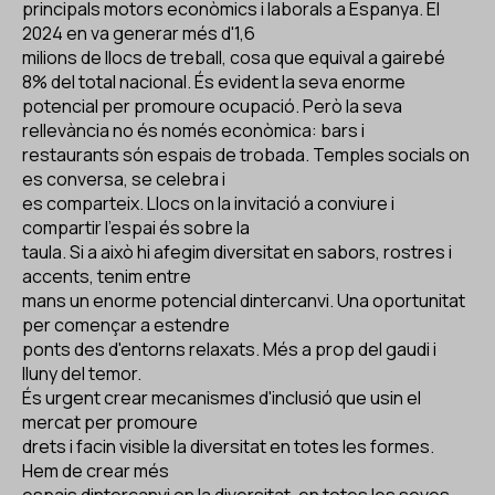
principals motors econòmics i laborals a Espanya. El
2024 en va generar més d'1,6
milions de llocs de treball, cosa que equival a gairebé
8% del total nacional. És evident la seva enorme
potencial per promoure ocupació. Però la seva
rellevància no és només econòmica: bars i
restaurants són espais de trobada. Temples socials on
es conversa, se celebra i
es comparteix. Llocs on la invitació a conviure i
compartir l'espai és sobre la
taula. Si a això hi afegim diversitat en sabors, rostres i
accents, tenim entre
mans un enorme potencial dintercanvi. Una oportunitat
per començar a estendre
ponts des d'entorns relaxats. Més a prop del gaudi i
lluny del temor.
És urgent crear mecanismes d'inclusió que usin el
mercat per promoure
drets i facin visible la diversitat en totes les formes.
Hem de crear més