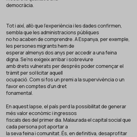
democràcia.
Tot i així, allò que l'experiència i les dades confirmen,
sembla que les administracions públiques
no ho acaben de comprendre. A Espanya, per exemple,
les persones migrants hem de
esperar almenys dos anys per accedir a una feina
digna. Se'ns exigeix arribar i sobreviure
amb drets vulnerats per després poder començar el
tràmit per sol·licitar aquell
ocupació. Com si fos un premi a la supervivència o un
favor en comptes d'un dret
fonamental.
En aquest lapse, el país perd la possibilitat de generar
més valor econòmic i ingressos
fiscals des del primer dia. Malaurada el capital social que
cada persona pot aportar a
la seva feina i comunitat. És, en definitiva, desaprofitar