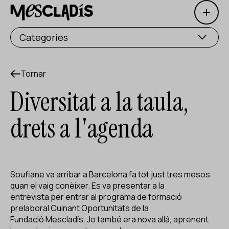
Open 
Productora social
Categories
Productora d'experiències
Productora d'ocupació
Tornar
Diversitat a la taula,
Productora de coneixement
drets a l'agenda
Productora cultural
Agenda
Els nostres tallers
Soufiane va arribar a Barcelona fa tot just tres mesos
quan el vaig conèixer. Es va presentar a la
Blog
entrevista per entrar al programa de formació
prelaboral Cuinant Oportunitats de la
Contacte
Fundació Mescladís. Jo també era nova allà, aprenent