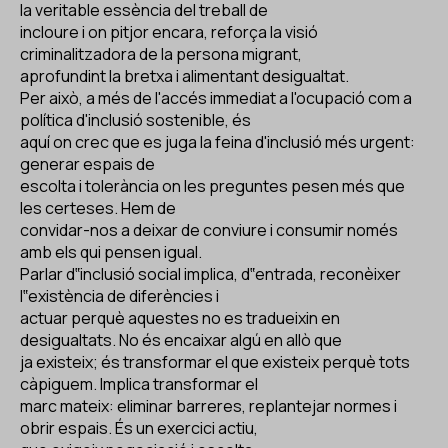
la veritable essència del treball de
incloure i on pitjor encara, reforça la visió
criminalitzadora de la persona migrant,
aprofundint la bretxa i alimentant desigualtat.
Per això, a més de l'accés immediat a l'ocupació com a
política d'inclusió sostenible, és
aquí on crec que es juga la feina d'inclusió més urgent:
generar espais de
escolta i tolerància on les preguntes pesen més que
les certeses. Hem de
convidar-nos a deixar de conviure i consumir només
amb els qui pensen igual.
Parlar d‟inclusió social implica, d‟entrada, reconèixer
l‟existència de diferències i
actuar perquè aquestes no es tradueixin en
desigualtats. No és encaixar algú en allò que
ja existeix; és transformar el que existeix perquè tots
càpiguem. Implica transformar el
marc mateix: eliminar barreres, replantejar normes i
obrir espais. És un exercici actiu,