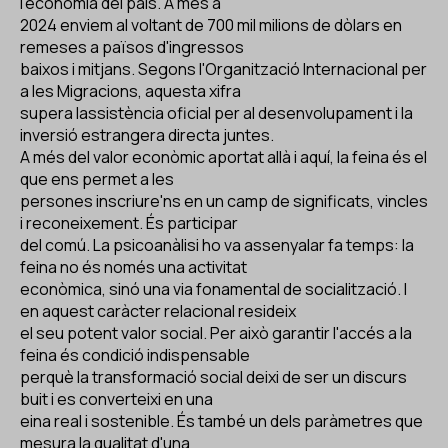
l'economia del país. A més a
2024 enviem al voltant de 700 mil milions de dòlars en
remeses a països d'ingressos
baixos i mitjans. Segons l'Organització Internacional per
a les Migracions, aquesta xifra
supera lassistència oficial per al desenvolupament i la
inversió estrangera directa juntes.
A més del valor econòmic aportat allà i aquí, la feina és el
que ens permet a les
persones inscriure'ns en un camp de significats, vincles
i reconeixement. És participar
del comú. La psicoanàlisi ho va assenyalar fa temps: la
feina no és només una activitat
econòmica, sinó una via fonamental de socialització. I
en aquest caràcter relacional resideix
el seu potent valor social. Per això garantir l'accés a la
feina és condició indispensable
perquè la transformació social deixi de ser un discurs
buit i es converteixi en una
eina real i sostenible. És també un dels paràmetres que
mesura la qualitat d'una