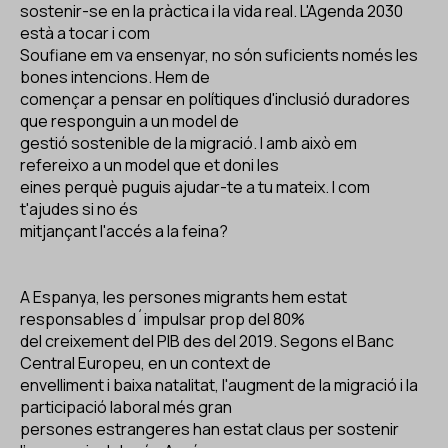
sostenir-se en la pràctica i la vida real. L'Agenda 2030
està a tocar i com
Soufiane em va ensenyar, no són suficients només les
bones intencions. Hem de
començar a pensar en polítiques d'inclusió duradores
que responguin a un model de
gestió sostenible de la migració. I amb això em
refereixo a un model que et doni les
eines perquè puguis ajudar-te a tu mateix. I com
t'ajudes si no és
mitjançant l'accés a la feina?
A Espanya, les persones migrants hem estat
responsables d´impulsar prop del 80%
del creixement del PIB des del 2019. Segons el Banc
Central Europeu, en un context de
envelliment i baixa natalitat, l'augment de la migració i la
participació laboral més gran
persones estrangeres han estat claus per sostenir