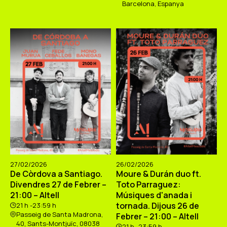
Barcelona, Espanya
27/02/2026
26/02/2026
De Còrdova a Santiago.
Moure & Durán duo ft.
Divendres 27 de Febrer –
Toto Parraguez:
21:00 – Altell
Músiques d'anada i
tornada. Dijous 26 de
21 h -23:59 h
Passeig de Santa Madrona,
Febrer – 21:00 – Altell
40, Sants-Montjuïc, 08038
21 h -23:59 h