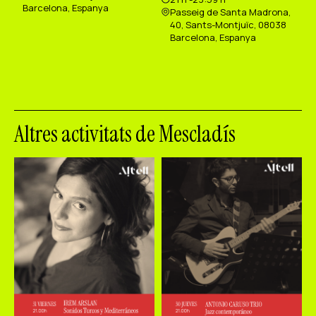
Barcelona, Espanya
Passeig de Santa Madrona,
40, Sants-Montjuïc, 08038
Barcelona, Espanya
Altres activitats de Mescladís