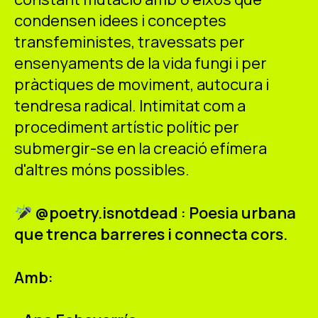
ES
CA
EN
condensen idees i conceptes
transfeministes, travessats per
Facebook
Instagram
Youtube
Twitter/X
ensenyaments de la vida fungi i per
pràctiques de moviment, autocura i
tendresa radical. Intimitat com a
procediment artístic polític per
submergir-se en la creació efímera
d'altres móns possibles.
@poetry.isnotdead
: Poesia urbana
que trenca barreres i connecta cors.
Amb: