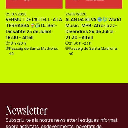
25/07/2026
24/07/2026
VERMUT DE L'ALTELL · A LA
ALAN DA SILVA
World
TERRASSA
DJ Set-
Music · MPB · Afro-jazz-
Dissabte 25 de Juliol ·
Divendres 24 de Juliol ·
18:00 – Altell
21:30 – Altell
18 h -20 h
21:30 h -23 h
Passeig de Santa Madrona,
Passeig de Santa Madrona,
40
40
Newsletter
Subscriu-te a la nostra newsletter i estigues informat
sobre activitats, esdeveniments i novetats de