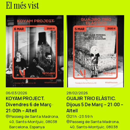
El més vist
06/03/2026
28/02/2026
KOYAM PROJECT.
GUAJIR TRIO ELÀSTIC.
Divendres 6 de Març ·
Dijous 5 De Març – 21:00 –
21:00h – Altell
Altell
Passeig de Santa Madrona,
21 h -23:59 h
40, Sants-Montjuïc, 08038
Passeig de Santa Madrona,
Barcelona, Espanya
40, Sants-Montjuïc, 08038