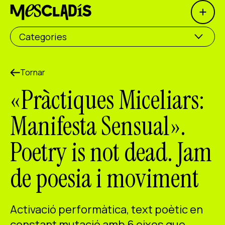
Open 
Productora social
Categories
Productora d'experiències
Productora d'ocupació
Tornar
«Pràctiques Miceliars:
Productora de coneixement
Manifesta Sensual».
Productora cultural
Poetry is not dead. Jam
Agenda
de poesia i moviment
Els nostres tallers
Blog
Contacte
Activació performàtica, text poètic en
constant mutació amb 6 eixos que