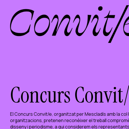
Productora social
Productora d'experiències
Productora d'ocupació
Productora de coneixement
Productora cultural
Agenda
Els nostres tallers
Blog
Contacte
Concurs Convit
El Concurs Convit/e, organitzat per Mescladís amb la col·
organitzacions, pretenen reconèixer el treball compromès
disseny i periodisme, a qui considerem els representants 