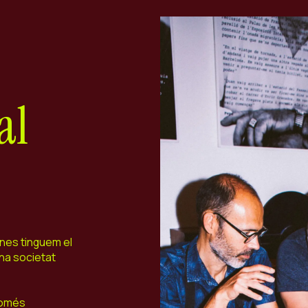
al
nes tinguem el
una societat
només