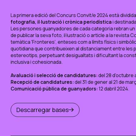
La primera edició del Concurs Convit/e 2024 està dividida
fotografia, il·lustració i crònica periodística
i destinada
Les persones guanyadores de cada categoria rebran un pr
de publicar la seva foto, il·lustració o article a la revista 
temàtica 'Fronteres', enteses com a límits físics i simbòli
quotidiana que contribueixen al distanciament entre les
estereotips, perpetuant desigualtats i dificultant la con
inclusiva i cohesionada.
Avaluació i selecció de candidatures:
del 28 d'octubre 
Recepció de candidatures:
del 31 de gener al 21 de mar
Comunicació pública de guanyadors:
12 dabril 2024.
Descarregar bases