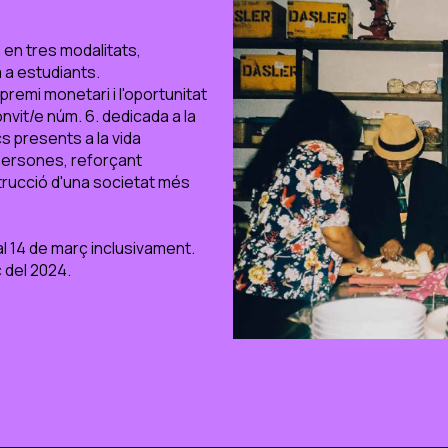
 en tres modalitats,
 a estudiants.
emi monetari i l'oportunitat
Convit/e núm. 6. dedicada a la
cs presents a la vida
 persones, reforçant
strucció d'una societat més
al 14 de març inclusivament.
ç del 2024.