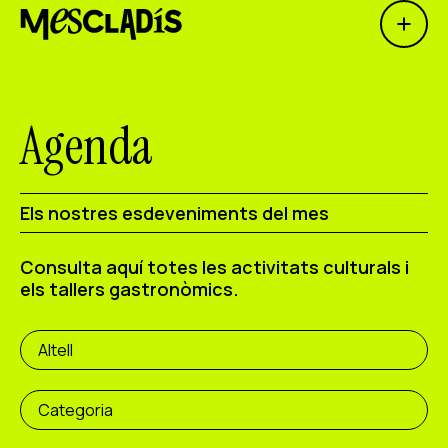
Open 
Productora social
Productora d'experiències
Agenda
Productora d'ocupació
Productora de coneixement
Els nostres esdeveniments del mes
Productora cultural
Consulta aquí totes les activitats culturals i
els tallers gastronòmics.
Agenda
Els nostres tallers
Altell
Blog
Contacte
Categoria