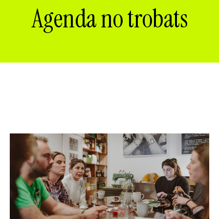
ES
CA
EN
Agenda no trobats
Facebook
Instagram
Youtube
Twitter/X